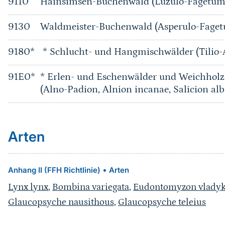
9110
Hainsimsen-Buchenwald (Luzulo-Fagetum
9130
Waldmeister-Buchenwald (Asperulo-Fage
9180*
* Schlucht- und Hangmischwälder (Tilio-
91E0*
* Erlen- und Eschenwälder und Weichholz
(Alno-Padion, Alnion incanae, Salicion alb
Arten
•
Anhang II (FFH Richtlinie)
Arten
Lynx lynx
,
Bombina variegata
,
Eudontomyzon vladyk
Glaucopsyche nausithous
,
Glaucopsyche teleius