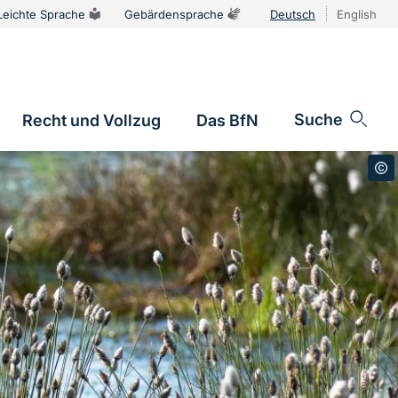
Leichte Sprache
Gebärdensprache
Deutsch
English
Sprachums
Suche
Recht und Vollzug
Das BfN