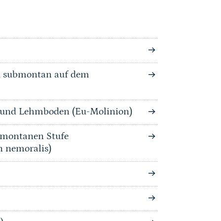
nd submontan auf dem
n und Lehmboden (Eu-Molinion)
bmontanen Stufe
n nemoralis)