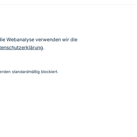
atenbögen Deutschlands (Stand:
 die Webanalyse verwenden wir die
ur Veröffentlichung freigegebenen
tenschutzerklärung
.
erden standardmäßig blockiert.
Instagram
Facebook
YouTube
LinkedIn
Mastodon
Bluesky