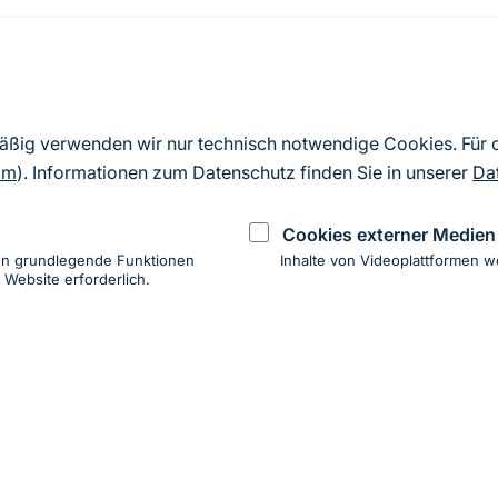
Quelle
Nach Angaben der an die EU übermittelten Standardd
mäßig verwenden wir nur technisch notwendige Cookies. Für
2019). Aus besonderen Schutzgründen enthalten die z
om
). Informationen zum Datenschutz finden Sie in unserer
Da
Daten keine Angaben zu sensiblen Arten.
Cookies externer Medien
en grundlegende Funktionen
Inhalte von Videoplattformen w
 Website erforderlich.
ung
hen
ung zur Barrierefreiheit
Impressum
Datenschutz