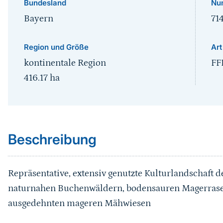
Bundesland
Nu
Bayern
71
Region und Größe
Art
kontinentale Region
FF
416.17
ha
Sprungmarke
Beschreibung
Repräsentative, extensiv genutzte Kulturlandschaft
naturnahen Buchenwäldern, bodensauren Magerrasen
ausgedehnten mageren Mähwiesen
Sprungmarke