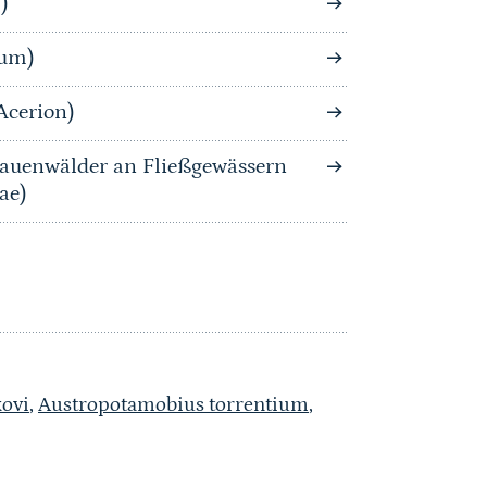
)
tum)
Acerion)
auenwälder an Fließgewässern
ae)
ovi
,
Austropotamobius torrentium
,