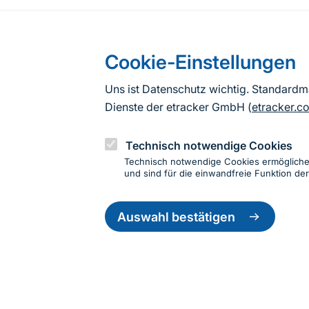
Cookie-Einstellungen
Uns ist Datenschutz wichtig. Standard
Dienste der etracker GmbH (
etracker.c
Technisch notwendige Cookies
Technisch notwendige Cookies ermöglich
und sind für die einwandfreie Funktion der
Einwillig
zurückzie
Auswahl bestätigen
Informationen zur Seite
Fußzeile
Kontakt zum BfN
Kontaktformular
Erklär
© 2026 Bundesamt für Naturschutz