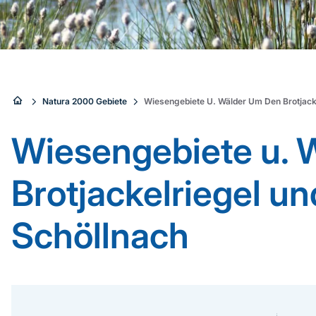
Sie
Natura 2000 Gebiete
Wiesengebiete U. Wälder Um Den Brotjack
sind
Wiesengebiete u. 
hier:
Brotjackelriegel u
Schöllnach