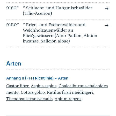
9180*
* Schlucht- und Hangmischwälder
(Tilio-Acerion)
91E0*
* Erlen- und Eschenwälder und
Weichholzauenwälder an
Fließgewässern (Alno-Padion, Alnion
incanae, Salicion albae)
Arten
Anhang II (FFH Richtlinie)
Arten
•
Castor fiber
,
Aspius aspius
,
Chalcalburnus chalcoides
mento
,
Cottus gobio
,
Rutilus frisii meidingeri
,
Theodoxus transversalis
,
Apium repens