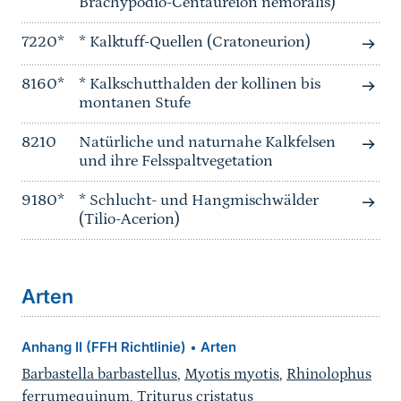
Brachypodio-Centaureion nemoralis)
7220*
* Kalktuff-Quellen (Cratoneurion)
8160*
* Kalkschutthalden der kollinen bis
montanen Stufe
8210
Natürliche und naturnahe Kalkfelsen
und ihre Felsspaltvegetation
9180*
* Schlucht- und Hangmischwälder
(Tilio-Acerion)
Arten
Anhang II (FFH Richtlinie)
Arten
•
Barbastella barbastellus
,
Myotis myotis
,
Rhinolophus
ferrumequinum
,
Triturus cristatus