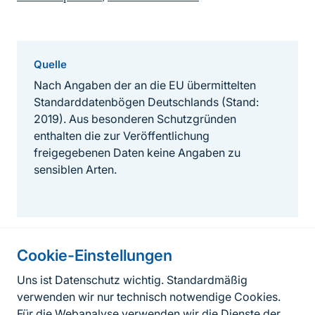
Quelle
Nach Angaben der an die EU übermittelten
Standarddatenbögen Deutschlands (Stand:
2019). Aus besonderen Schutzgründen
enthalten die zur Veröffentlichung
freigegebenen Daten keine Angaben zu
sensiblen Arten.
Cookie-Einstellungen
Informationen zur Seite
Uns ist Datenschutz wichtig. Standardmäßig
verwenden wir nur technisch notwendige Cookies.
Fußzeile
Kontakt zum BfN
Für die Webanalyse verwenden wir die Dienste der