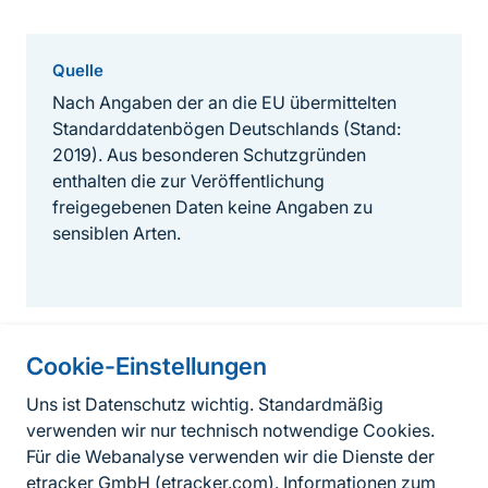
Quelle
Nach Angaben der an die EU übermittelten
Standarddatenbögen Deutschlands (Stand:
2019). Aus besonderen Schutzgründen
enthalten die zur Veröffentlichung
freigegebenen Daten keine Angaben zu
sensiblen Arten.
Cookie-Einstellungen
Informationen zur Seite
Uns ist Datenschutz wichtig. Standardmäßig
verwenden wir nur technisch notwendige Cookies.
Fußzeile
Kontakt zum BfN
Für die Webanalyse verwenden wir die Dienste der
Kontaktformular
etracker GmbH (
etracker.com
). Informationen zum