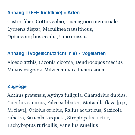
Anhang II (FFH Richtlinie)
Arten
•
Castor fiber
,
Cottus gobio
,
Coenagrion mercuriale
,
Lycaena dispar
,
Maculinea nausithous
,
Ophiogomphus cecilia
,
Unio crassus
Anhang I (Vogelschutzrichtlinie)
Vogelarten
•
Alcedo atthis, Ciconia ciconia, Dendrocopos medius,
Milvus migrans, Milvus milvus, Picus canus
Zugvögel
Anthus pratensis, Aythya fuligula, Charadrius dubius,
Cuculus canorus, Falco subbuteo, Motacilla flava [p.p.,
M. flava], Oriolus oriolus, Rallus aquaticus, Saxicola
rubetra, Saxicola torquata, Streptopelia turtur,
Tachybaptus ruficollis, Vanellus vanellus