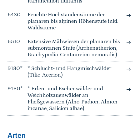
Ranunculion fluitantis
6430
Feuchte Hochstaudensäume der
planaren bis alpinen Höhenstufe inkl.
Waldsäume
6510
Extensive Mähwiesen der planaren bis
submontanen Stufe (Arrhenatherion,
Brachypodio-Centaureion nemoralis)
9180*
* Schlucht- und Hangmischwälder
(Tilio-Acerion)
91E0*
* Erlen- und Eschenwälder und
Weichholzauenwälder an
Fließgewässern (Alno-Padion, Alnion
incanae, Salicion albae)
Arten