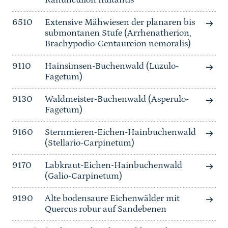
Ranunculion fluitantis
6510
Extensive Mähwiesen der planaren bis
submontanen Stufe (Arrhenatherion,
Brachypodio-Centaureion nemoralis)
9110
Hainsimsen-Buchenwald (Luzulo-
Fagetum)
9130
Waldmeister-Buchenwald (Asperulo-
Fagetum)
9160
Sternmieren-Eichen-Hainbuchenwald
(Stellario-Carpinetum)
9170
Labkraut-Eichen-Hainbuchenwald
(Galio-Carpinetum)
9190
Alte bodensaure Eichenwälder mit
Quercus robur auf Sandebenen