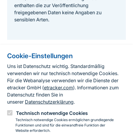
enthalten die zur Veröffentlichung
freigegebenen Daten keine Angaben zu
sensiblen Arten.
Cookie-Einstellungen
Informationen zur Seite
Uns ist Datenschutz wichtig. Standardmäßig
verwenden wir nur technisch notwendige Cookies.
Fußzeile
Kontakt zum BfN
Für die Webanalyse verwenden wir die Dienste der
Kontaktformular
etracker GmbH (
etracker.com
). Informationen zum
Datenschutz finden Sie in
Erklärung zur Barrierefreiheit
unserer
Datenschutzerklärung
.
Impressum
Technisch notwendige Cookies
Technisch notwendige Cookies ermöglichen grundlegende
Datenschutz
Funktionen und sind für die einwandfreie Funktion der
Website erforderlich.