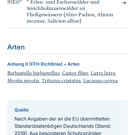
91E0*
* Erlen- und Eschenwälder und
Weichholzauenwälder an
Fließgewässern (Alno-Padion, Alnion
incanae, Salicion albae)
Arten
Anhang II (FFH Richtlinie)
Arten
•
Barbastella barbastellus
,
Castor fiber
,
Lutra lutra
,
Myotis myotis
,
Triturus cristatus
,
Lucanus cervus
Quelle
Nach Angaben der an die EU übermittelten
Standarddatenbögen Deutschlands (Stand:
2019). Aus besonderen Schutzgründen