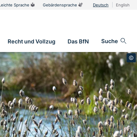
Leichte Sprache
Gebärdensprache
Deutsch
English
Sprachums
Suche
Recht und Vollzug
Das BfN