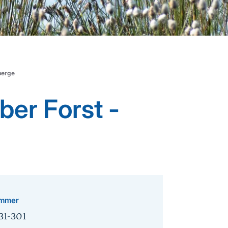
berge
ber Forst -
mmer
31-301