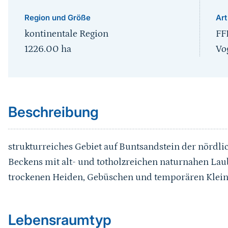
Region und Größe
Art
kontinentale Region
FF
1226.00
ha
Vo
Sprungmarke
Beschreibung
strukturreiches Gebiet auf Buntsandstein der nördl
Beckens mit alt- und totholzreichen naturnahen La
trockenen Heiden, Gebüschen und temporären Klei
Sprungmarke
Lebensraumtyp