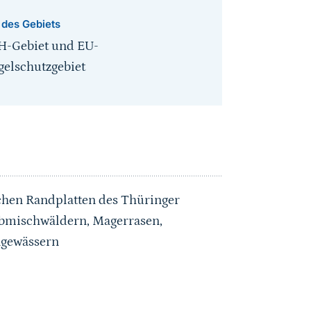
 des Gebiets
H-Gebiet und EU-
gelschutzgebiet
ichen Randplatten des Thüringer
ubmischwäldern, Magerrasen,
ngewässern