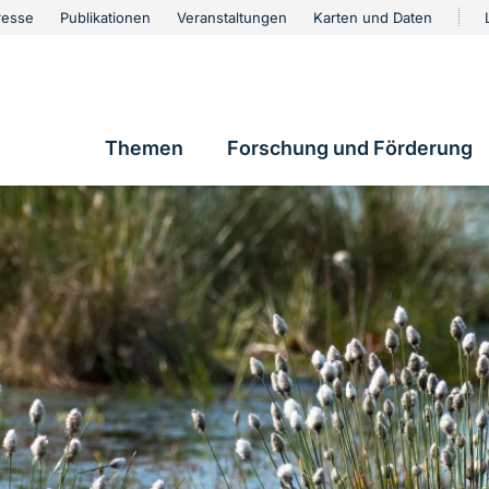
urschutz
resse
Publikationen
Veranstaltungen
Karten und Daten
vigation
Themen
Forschung und Förderung
Hauptnavigation