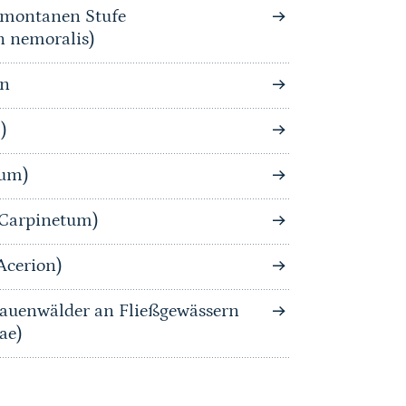
bmontanen Stufe
n nemoralis)
on
)
tum)
-Carpinetum)
Acerion)
auenwälder an Fließgewässern
ae)