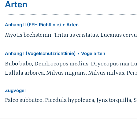
Arten
•
Anhang II (FFH Richtlinie)
Arten
Myotis bechsteinii
,
Triturus cristatus
,
Lucanus cervu
•
Anhang I (Vogelschutzrichtlinie)
Vogelarten
Bubo bubo, Dendrocopos medius, Dryocopus martius, 
Lullula arborea, Milvus migrans, Milvus milvus, Pern
Zugvögel
Falco subbuteo, Ficedula hypoleuca, Jynx torquilla, S