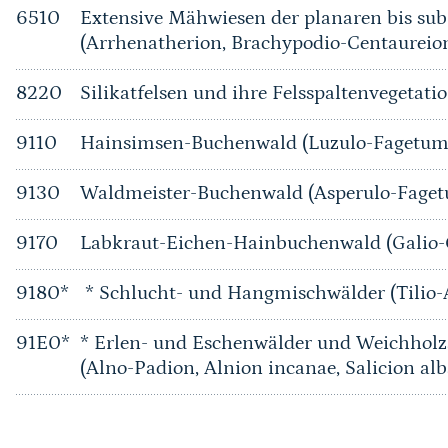
6510
Extensive Mähwiesen der planaren bis su
(Arrhenatherion, Brachypodio-Centaureio
8220
Silikatfelsen und ihre Felsspaltenvegetati
9110
Hainsimsen-Buchenwald (Luzulo-Fagetum
9130
Waldmeister-Buchenwald (Asperulo-Fage
9170
Labkraut-Eichen-Hainbuchenwald (Galio
9180*
* Schlucht- und Hangmischwälder (Tilio-
91E0*
* Erlen- und Eschenwälder und Weichholz
(Alno-Padion, Alnion incanae, Salicion alb