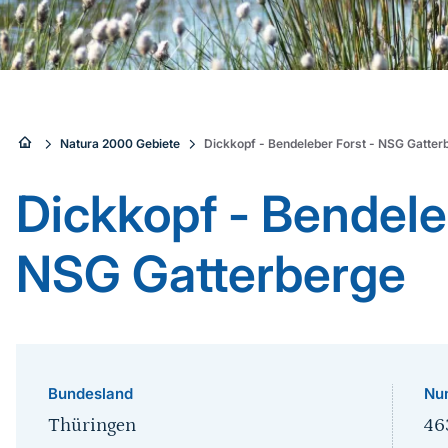
Sie
Natura 2000 Gebiete
Dickkopf - Bendeleber Forst - NSG Gatter
sind
Dickkopf - Bendele
hier:
NSG Gatterberge
Bundesland
Nu
Thüringen
46