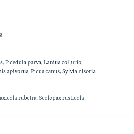
s
Ficedula parva, Lanius collurio,
is apivorus, Picus canus, Sylvia nisoria
axicola rubetra, Scolopax rusticola