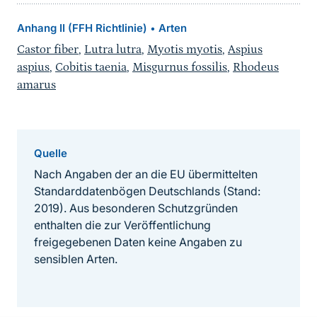
Anhang II (FFH Richtlinie)
Arten
•
Castor fiber
,
Lutra lutra
,
Myotis myotis
,
Aspius
aspius
,
Cobitis taenia
,
Misgurnus fossilis
,
Rhodeus
amarus
Quelle
Nach Angaben der an die EU übermittelten
Standarddatenbögen Deutschlands (Stand:
2019). Aus besonderen Schutzgründen
enthalten die zur Veröffentlichung
freigegebenen Daten keine Angaben zu
sensiblen Arten.