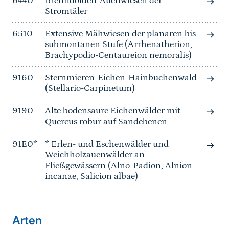
6440
Brenndolden-Auenwiesen der
Stromtäler
6510
Extensive Mähwiesen der planaren bis
submontanen Stufe (Arrhenatherion,
Brachypodio-Centaureion nemoralis)
9160
Sternmieren-Eichen-Hainbuchenwald
(Stellario-Carpinetum)
9190
Alte bodensaure Eichenwälder mit
Quercus robur auf Sandebenen
91E0*
* Erlen- und Eschenwälder und
Weichholzauenwälder an
Fließgewässern (Alno-Padion, Alnion
incanae, Salicion albae)
Arten