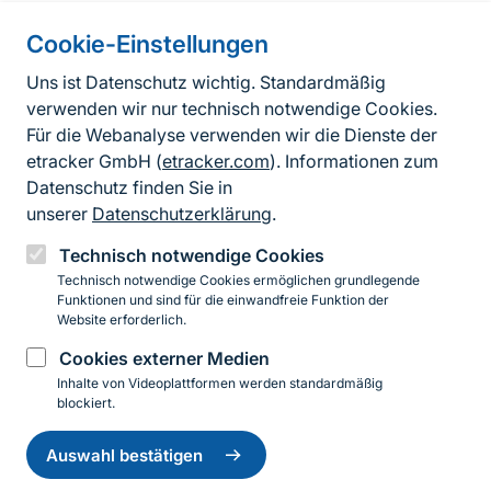
Cookie-Einstellungen
Informationen zur Seite
Uns ist Datenschutz wichtig. Standardmäßig
verwenden wir nur technisch notwendige Cookies.
Fußzeile
Kontakt zum BfN
Für die Webanalyse verwenden wir die Dienste der
Kontaktformular
etracker GmbH (
etracker.com
). Informationen zum
Datenschutz finden Sie in
Erklärung zur Barrierefreiheit
unserer
Datenschutzerklärung
.
Impressum
Technisch notwendige Cookies
Technisch notwendige Cookies ermöglichen grundlegende
Datenschutz
Funktionen und sind für die einwandfreie Funktion der
Website erforderlich.
Cookies externer Medien
Instagram
Facebook
YouTube
LinkedIn
Mastodon
Bluesky
Inhalte von Videoplattformen werden standardmäßig
blockiert.
Einwilligung
© 2026 Bundesamt für Naturschutz
zurückziehen
Auswahl bestätigen