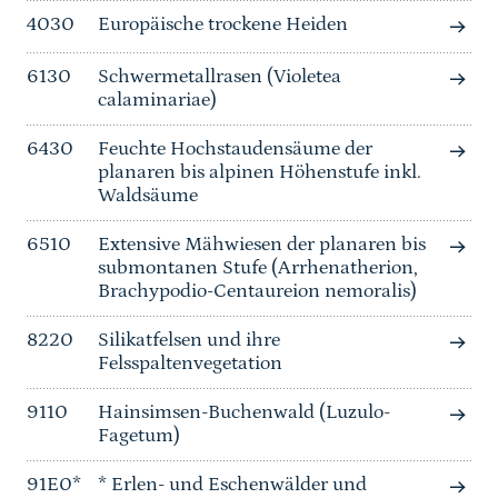
4030
Europäische trockene Heiden
6130
Schwermetallrasen (Violetea
calaminariae)
6430
Feuchte Hochstaudensäume der
planaren bis alpinen Höhenstufe inkl.
Waldsäume
6510
Extensive Mähwiesen der planaren bis
submontanen Stufe (Arrhenatherion,
Brachypodio-Centaureion nemoralis)
8220
Silikatfelsen und ihre
Felsspaltenvegetation
9110
Hainsimsen-Buchenwald (Luzulo-
Fagetum)
91E0*
* Erlen- und Eschenwälder und