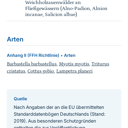
Weichholzauenwälder an
Fließgewässern (Alno-Padion, Alnion
incanae, Salicion albae)
Arten
Anhang II (FFH Richtlinie)
Arten
•
Barbastella barbastellus
,
Myotis myotis
,
Triturus
cristatus
,
Cottus gobio
,
Lampetra planeri
Quelle
Nach Angaben der an die EU übermittelten
Standarddatenbögen Deutschlands (Stand:
2019). Aus besonderen Schutzgründen
enthalten die zur Veröffentlichung