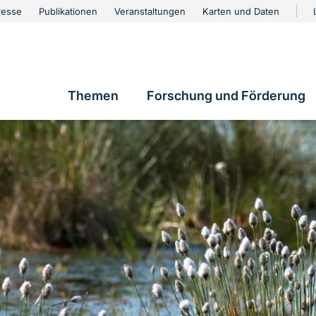
urschutz
resse
Publikationen
Veranstaltungen
Karten und Daten
vigation
Themen
Forschung und Förderung
Hauptnavigation