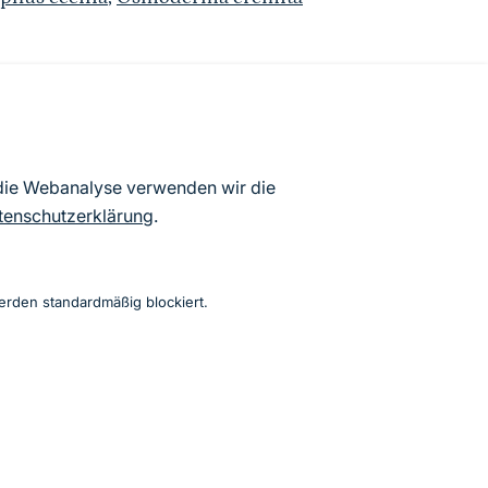
atenbögen Deutschlands (Stand:
 die Webanalyse verwenden wir die
ur Veröffentlichung freigegebenen
tenschutzerklärung
.
erden standardmäßig blockiert.
Instagram
Facebook
YouTube
LinkedIn
Mastodon
Bluesky