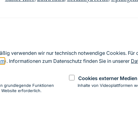
Quelle
Nach Angaben der an die EU übermittelten Standardd
mäßig verwenden wir nur technisch notwendige Cookies. Für
2019). Aus besonderen Schutzgründen enthalten die z
om
). Informationen zum Datenschutz finden Sie in unserer
Da
Daten keine Angaben zu sensiblen Arten.
Cookies externer Medien
en grundlegende Funktionen
Inhalte von Videoplattformen w
 Website erforderlich.
ung
hen
ung zur Barrierefreiheit
Impressum
Datenschutz