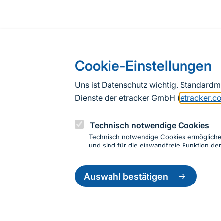
Cookie-Einstellungen
Uns ist Datenschutz wichtig. Standard
Dienste der etracker GmbH (
etracker.c
Technisch notwendige Cookies
Technisch notwendige Cookies ermöglich
und sind für die einwandfreie Funktion der
Einwillig
zurückzie
Auswahl bestätigen
Informationen zur Seite
Fußzeile
Kontakt zum BfN
Kontaktformular
Erklär