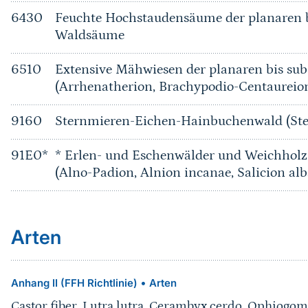
6430
Feuchte Hochstaudensäume der planaren b
Waldsäume
6510
Extensive Mähwiesen der planaren bis su
(Arrhenatherion, Brachypodio-Centaureio
9160
Sternmieren-Eichen-Hainbuchenwald (Ste
91E0*
* Erlen- und Eschenwälder und Weichholz
(Alno-Padion, Alnion incanae, Salicion alb
Arten
•
Anhang II (FFH Richtlinie)
Arten
Castor fiber
,
Lutra lutra
,
Cerambyx cerdo
,
Ophiogomp