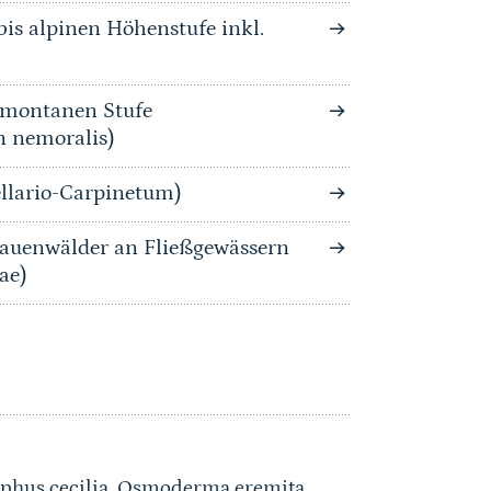
is alpinen Höhenstufe inkl.
bmontanen Stufe
n nemoralis)
llario-Carpinetum)
auenwälder an Fließgewässern
ae)
hus cecilia
,
Osmoderma eremita