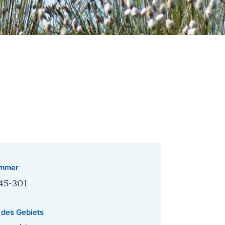
mmer
45-301
 des Gebiets