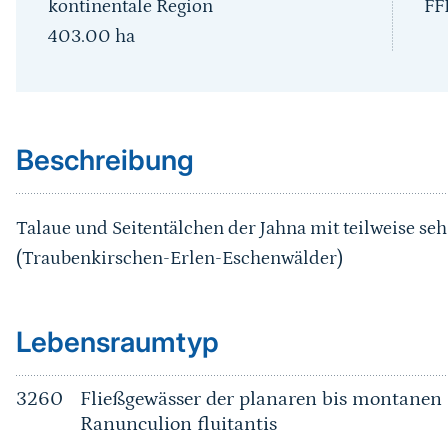
kontinentale Region
FF
403.00
ha
Sprungmarke
Beschreibung
Talaue und Seitentälchen der Jahna mit teilweise se
(Traubenkirschen-Erlen-Eschenwälder)
Sprungmarke
Lebensraumtyp
3260
Fließgewässer der planaren bis montanen 
Ranunculion fluitantis