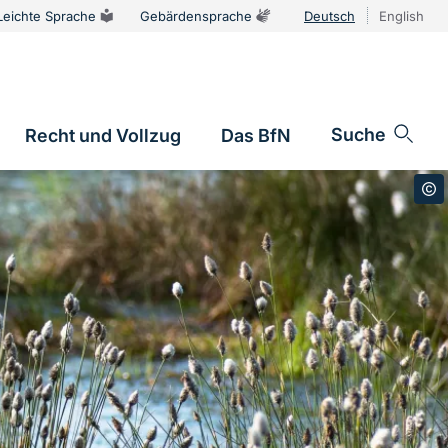
Leichte Sprache
Gebärdensprache
Deutsch
English
Sprachums
Suche
Recht und Vollzug
Das BfN