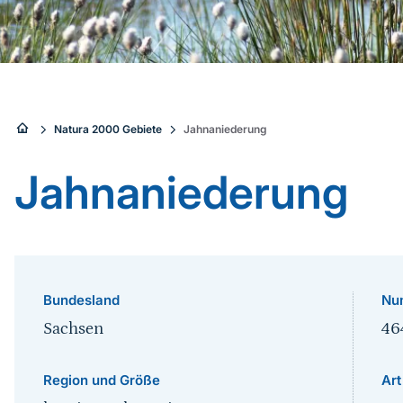
Sie
Natura 2000 Gebiete
Jahnaniederung
sind
Jahnaniederung
hier:
Bundesland
Nu
Sachsen
46
Region und Größe
Art