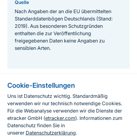
Quelle
Nach Angaben der an die EU übermittelten
Standarddatenbögen Deutschlands (Stand:
2019). Aus besonderen Schutzgründen
enthalten die zur Veröffentlichung
freigegebenen Daten keine Angaben zu
sensiblen Arten.
Cookie-Einstellungen
Informationen zur Seite
Uns ist Datenschutz wichtig. Standardmäßig
verwenden wir nur technisch notwendige Cookies.
Fußzeile
Kontakt zum BfN
Für die Webanalyse verwenden wir die Dienste der
Kontaktformular
etracker GmbH (
etracker.com
). Informationen zum
Datenschutz finden Sie in
Erklärung zur Barrierefreiheit
unserer
Datenschutzerklärung
.