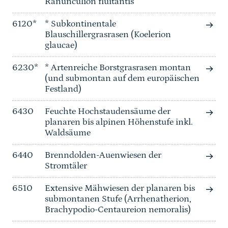
Ranunculion fluitantis
6120*
* Subkontinentale
Blauschillergrasrasen (Koelerion
glaucae)
6230*
* Artenreiche Borstgrasrasen montan
(und submontan auf dem europäischen
Festland)
6430
Feuchte Hochstaudensäume der
planaren bis alpinen Höhenstufe inkl.
Waldsäume
6440
Brenndolden-Auenwiesen der
Stromtäler
6510
Extensive Mähwiesen der planaren bis
submontanen Stufe (Arrhenatherion,
Brachypodio-Centaureion nemoralis)