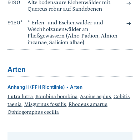
9190
Alte bodensaure Eichenwälder mit
Quercus robur auf Sandebenen
91E0*
* Erlen- und Eschenwälder und
Weichholzauenwälder an
Fließgewässern (Alno-Padion, Alnion
incanae, Salicion albae)
Arten
Anhang II (FFH Richtlinie)
Arten
•
Lutra lutra
,
Bombina bombina
,
Aspius aspius
,
Cobitis
taenia
,
Misgurnus fossilis
,
Rhodeus amarus
,
Ophiogomphus cecilia