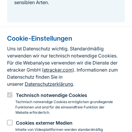
sensiblen Arten.
Cookie-Einstellungen
Informationen zur Seite
Uns ist Datenschutz wichtig. Standardmäßig
verwenden wir nur technisch notwendige Cookies.
Fußzeile
Kontakt zum BfN
Für die Webanalyse verwenden wir die Dienste der
Kontaktformular
etracker GmbH (
etracker.com
). Informationen zum
Datenschutz finden Sie in
Erklärung zur Barrierefreiheit
unserer
Datenschutzerklärung
.
Impressum
Technisch notwendige Cookies
Technisch notwendige Cookies ermöglichen grundlegende
Datenschutz
Funktionen und sind für die einwandfreie Funktion der
Website erforderlich.
Cookies externer Medien
Instagram
Facebook
YouTube
LinkedIn
Mastodon
Bluesky
Inhalte von Videoplattformen werden standardmäßig