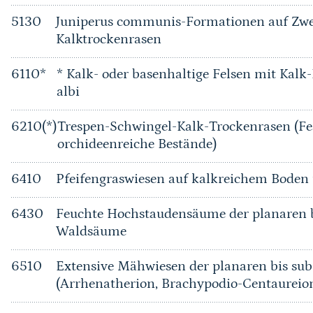
5130
Juniperus communis-Formationen auf Zwe
Kalktrockenrasen
6110*
* Kalk- oder basenhaltige Felsen mit Kalk
albi
6210(*)
Trespen-Schwingel-Kalk-Trockenrasen (Fe
orchideenreiche Bestände)
6410
Pfeifengraswiesen auf kalkreichem Bode
6430
Feuchte Hochstaudensäume der planaren b
Waldsäume
6510
Extensive Mähwiesen der planaren bis su
(Arrhenatherion, Brachypodio-Centaureio