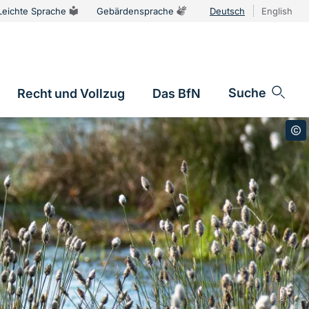
Leichte Sprache
Gebärdensprache
Deutsch
English
Sprachums
Suche
Recht und Vollzug
Das BfN