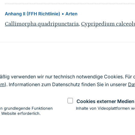
•
Anhang II (FFH Richtlinie)
Arten
Callimorpha quadripunctaria
,
Cypripedium calceol
Quelle
Nach Angaben der an die EU übermittelten Standardd
mäßig verwenden wir nur technisch notwendige Cookies. Für
2019). Aus besonderen Schutzgründen enthalten die z
om
). Informationen zum Datenschutz finden Sie in unserer
Da
Daten keine Angaben zu sensiblen Arten.
Cookies externer Medien
en grundlegende Funktionen
Inhalte von Videoplattformen w
 Website erforderlich.
ung
hen