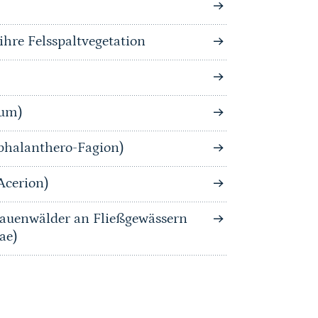
hre Felsspaltvegetation
tum)
phalanthero-Fagion)
Acerion)
auenwälder an Fließgewässern
ae)