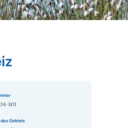
iz
mmer
04-301
 des Gebiets