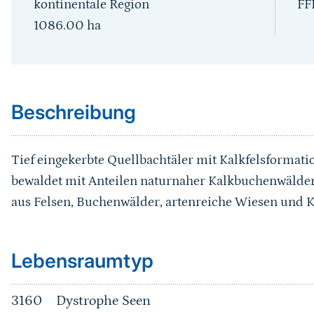
kontinentale Region
FF
1086.00
ha
Sprungmarke
Beschreibung
Tief eingekerbte Quellbachtäler mit Kalkfelsformat
bewaldet mit Anteilen naturnaher Kalkbuchenwälde
aus Felsen, Buchenwälder, artenreiche Wiesen und 
Sprungmarke
Lebensraumtyp
3160
Dystrophe Seen