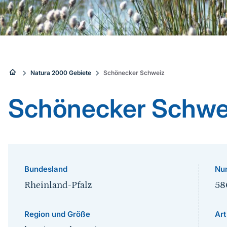
Sie
Natura 2000 Gebiete
Schönecker Schweiz
sind
Schönecker Schwe
hier:
Bundesland
Nu
Rheinland-Pfalz
58
Region und Größe
Art