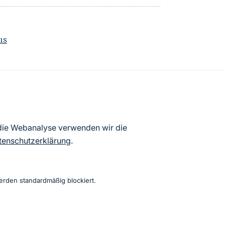
us
atenbögen Deutschlands (Stand:
 die Webanalyse verwenden wir die
ur Veröffentlichung freigegebenen
tenschutzerklärung
.
erden standardmäßig blockiert.