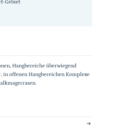
H-Gebiet
ionen, Hangbereiche überwiegend
r, in offenen Hangbereichen Komplexe
Kalkmagerrasen.