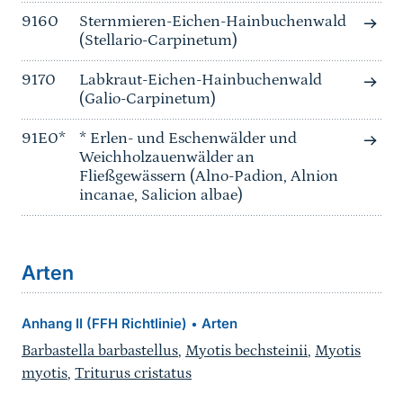
9160
Sternmieren-Eichen-Hainbuchenwald
(Stellario-Carpinetum)
9170
Labkraut-Eichen-Hainbuchenwald
(Galio-Carpinetum)
91E0*
* Erlen- und Eschenwälder und
Weichholzauenwälder an
Fließgewässern (Alno-Padion, Alnion
incanae, Salicion albae)
Arten
Anhang II (FFH Richtlinie)
Arten
•
Barbastella barbastellus
,
Myotis bechsteinii
,
Myotis
myotis
,
Triturus cristatus