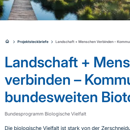
Sie
Projektsteckbriefe
Landschaft + Menschen Verbinden – Kommu
sind
Landschaft + Men
hier:
verbinden – Kommu
bundesweiten Bio
Bundesprogramm Biologische Vielfalt
Die biologische Vielfalt ist stark von der Zerschnei