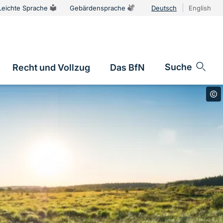
Leichte Sprache
Gebärdensprache
Deutsch
English
Sprachums
Suche
Recht und Vollzug
Das BfN