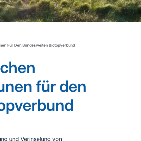
nen Für Den Bundesweiten Biotopverbund
schen
nen für den
topverbund
dung und Verinselung von