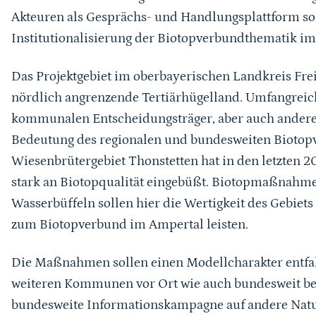
Akteuren als Gesprächs- und Handlungsplattform sol
Institutionalisierung der Biotopverbundthematik im
Das Projektgebiet im oberbayerischen Landkreis Fre
nördlich angrenzende Tertiärhügelland. Umfangreiche
kommunalen Entscheidungsträger, aber auch andere 
Bedeutung des regionalen und bundesweiten Biotopv
Wiesenbrütergebiet Thonstetten hat in den letzten 
stark an Biotopqualität eingebüßt. Biotopmaßnahm
Wasserbüffeln sollen hier die Wertigkeit des Gebiets
zum Biotopverbund im Ampertal leisten.
Die Maßnahmen sollen einen Modellcharakter entfal
weiteren Kommunen vor Ort wie auch bundesweit bewi
bundesweite Informationskampagne auf andere Natu