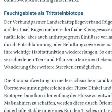
bundesweit Anwendung finden wird.
Feuchtgebiete als Trittsteinbiotope
Der Verbundpartner Landschaftspflegeverband Rüge
auf der Insel Rügen mehrere dorfnahe Kleingewässer
natürliche, aber auch anthropogenen Einflüsse verl
durch Entschlammung oder Belüftung sowie eine na
ihre wichtige Habitatfunktion wiedererlangen. So ents
verschiedenen Tier- und Pflanzenarten einen Leben
Wanderung über weitere Strecken ermöglichen.
Die Biotopaufwertung im niedersächsischen Landkrei
Überschwemmungsbereichen der Flüsse Dinkel und 
Biotopverbundkorridor entlang der Flüsse zu entwic
Maßnahmen zu schaffen, werden diese durch Öffentli
dauerhafte Etablierung eines Runden Tisches mit r