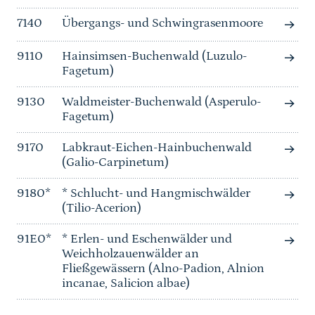
7140
Übergangs- und Schwingrasenmoore
9110
Hainsimsen-Buchenwald (Luzulo-
Fagetum)
9130
Waldmeister-Buchenwald (Asperulo-
Fagetum)
9170
Labkraut-Eichen-Hainbuchenwald
(Galio-Carpinetum)
9180*
* Schlucht- und Hangmischwälder
(Tilio-Acerion)
91E0*
* Erlen- und Eschenwälder und
Weichholzauenwälder an
Fließgewässern (Alno-Padion, Alnion
incanae, Salicion albae)