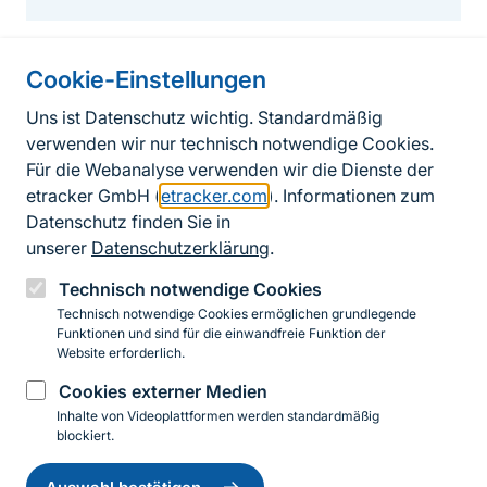
Cookie-Einstellungen
Informationen zur Seite
Uns ist Datenschutz wichtig. Standardmäßig
verwenden wir nur technisch notwendige Cookies.
Fußzeile
Kontakt zum BfN
Für die Webanalyse verwenden wir die Dienste der
Kontaktformular
etracker GmbH (
etracker.com
). Informationen zum
Datenschutz finden Sie in
Erklärung zur Barrierefreiheit
unserer
Datenschutzerklärung
.
Impressum
Technisch notwendige Cookies
Technisch notwendige Cookies ermöglichen grundlegende
Datenschutz
Funktionen und sind für die einwandfreie Funktion der
Website erforderlich.
Cookies externer Medien
Instagram
Facebook
YouTube
LinkedIn
Mastodon
Bluesky
Inhalte von Videoplattformen werden standardmäßig
blockiert.
Einwilligung
© 2026 Bundesamt für Naturschutz
zurückziehen