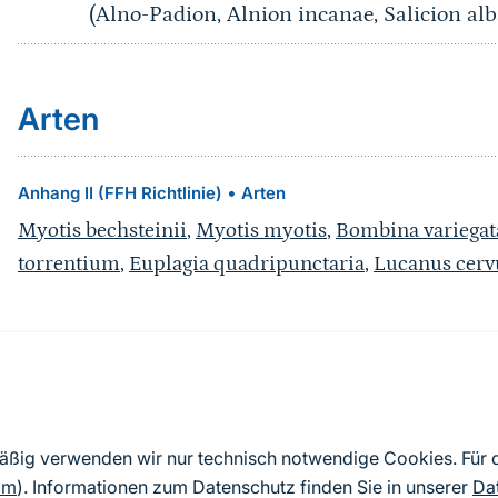
(Alno-Padion, Alnion incanae, Salicion alb
Arten
•
Anhang II (FFH Richtlinie)
Arten
Myotis bechsteinii
,
Myotis myotis
,
Bombina variegat
torrentium
,
Euplagia quadripunctaria
,
Lucanus cerv
Quelle
Nach Angaben der an die EU übermittelten Standardd
mäßig verwenden wir nur technisch notwendige Cookies. Für
2019). Aus besonderen Schutzgründen enthalten die z
om
). Informationen zum Datenschutz finden Sie in unserer
Da