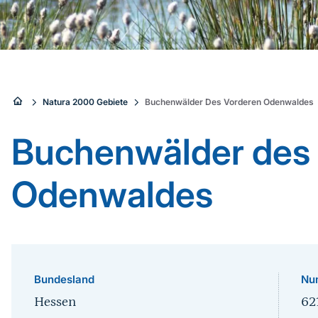
Sie
Natura 2000 Gebiete
Buchenwälder Des Vorderen Odenwaldes
sind
Buchenwälder des
hier:
Odenwaldes
Bundesland
Nu
Hessen
62