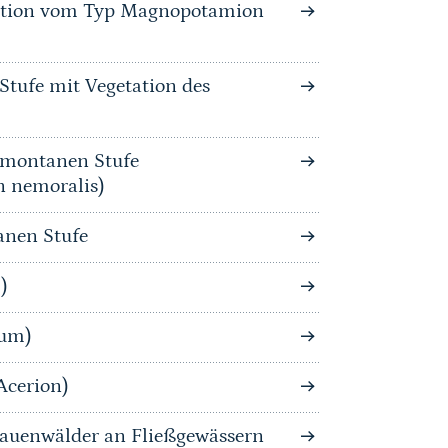
tation vom Typ Magnopotamion
Stufe mit Vegetation des
bmontanen Stufe
n nemoralis)
anen Stufe
)
tum)
Acerion)
auenwälder an Fließgewässern