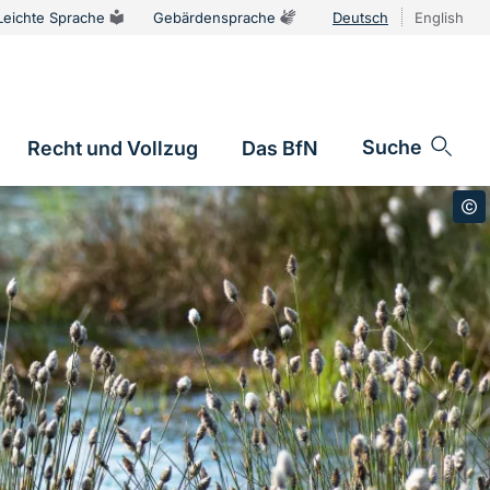
Leichte Sprache
Gebärdensprache
Deutsch
English
Sprachums
Suche
Recht und Vollzug
Das BfN