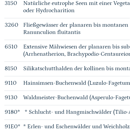
3150
Natürliche eutrophe Seen mit einer Vege
oder Hydrocharition
3260
Fließgewässer der planaren bis montanen 
Ranunculion fluitantis
6510
Extensive Mähwiesen der planaren bis su
(Arrhenatherion, Brachypodio-Centaureio
8150
Silikatschutthalden der kollinen bis mont
9110
Hainsimsen-Buchenwald (Luzulo-Fagetum
9130
Waldmeister-Buchenwald (Asperulo-Fage
9180*
* Schlucht- und Hangmischwälder (Tilio-
91E0*
* Erlen- und Eschenwälder und Weichholz