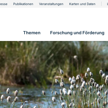
urschutz
resse
Publikationen
Veranstaltungen
Karten und Daten
vigation
Themen
Forschung und Förderung
Hauptnavigation