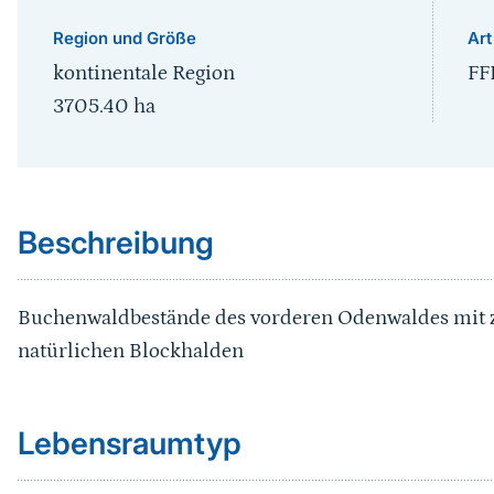
Region und Größe
Art
kontinentale Region
FF
3705.40
ha
Sprungmarke
Beschreibung
Buchenwaldbestände des vorderen Odenwaldes mit zu
natürlichen Blockhalden
Sprungmarke
Lebensraumtyp