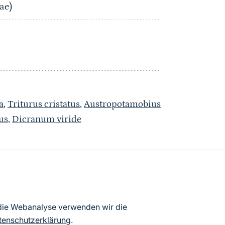
ae)
a
,
Triturus cristatus
,
Austropotamobius
us
,
Dicranum viride
atenbögen Deutschlands (Stand:
 die Webanalyse verwenden wir die
ur Veröffentlichung freigegebenen
tenschutzerklärung
.