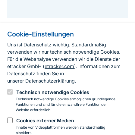
Cookie-Einstellungen
Informationen zur Seite
Uns ist Datenschutz wichtig. Standardmäßig
verwenden wir nur technisch notwendige Cookies.
Fußzeile
Kontakt zum BfN
Für die Webanalyse verwenden wir die Dienste der
Kontaktformular
etracker GmbH (
etracker.com
). Informationen zum
Datenschutz finden Sie in
Erklärung zur Barrierefreiheit
unserer
Datenschutzerklärung
.
Impressum
Technisch notwendige Cookies
Technisch notwendige Cookies ermöglichen grundlegende
Datenschutz
Funktionen und sind für die einwandfreie Funktion der
Website erforderlich.
Cookies externer Medien
Instagram
Facebook
YouTube
LinkedIn
Mastodon
Bluesky
Inhalte von Videoplattformen werden standardmäßig
blockiert.