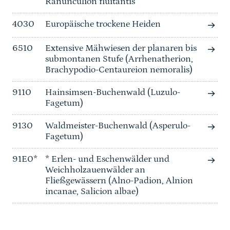
Ranunculion fluitantis
4030
Europäische trockene Heiden
6510
Extensive Mähwiesen der planaren bis
submontanen Stufe (Arrhenatherion,
Brachypodio-Centaureion nemoralis)
9110
Hainsimsen-Buchenwald (Luzulo-
Fagetum)
9130
Waldmeister-Buchenwald (Asperulo-
Fagetum)
91E0*
* Erlen- und Eschenwälder und
Weichholzauenwälder an
Fließgewässern (Alno-Padion, Alnion
incanae, Salicion albae)