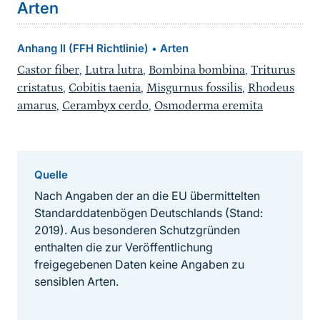
Arten
Anhang II (FFH Richtlinie)
Arten
•
Castor fiber
,
Lutra lutra
,
Bombina bombina
,
Triturus
cristatus
,
Cobitis taenia
,
Misgurnus fossilis
,
Rhodeus
amarus
,
Cerambyx cerdo
,
Osmoderma eremita
Quelle
Nach Angaben der an die EU übermittelten
Standarddatenbögen Deutschlands (Stand:
2019). Aus besonderen Schutzgründen
enthalten die zur Veröffentlichung
freigegebenen Daten keine Angaben zu
sensiblen Arten.