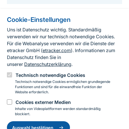
Cookie-Einstellungen
Informationen zur Seite
Uns ist Datenschutz wichtig. Standardmäßig
verwenden wir nur technisch notwendige Cookies.
Fußzeile
Kontakt zum BfN
Für die Webanalyse verwenden wir die Dienste der
Kontaktformular
etracker GmbH (
etracker.com
). Informationen zum
Datenschutz finden Sie in
Erklärung zur Barrierefreiheit
unserer
Datenschutzerklärung
.
Impressum
Technisch notwendige Cookies
Technisch notwendige Cookies ermöglichen grundlegende
Datenschutz
Funktionen und sind für die einwandfreie Funktion der
Website erforderlich.
Cookies externer Medien
Instagram
Facebook
YouTube
LinkedIn
Mastodon
Bluesky
Inhalte von Videoplattformen werden standardmäßig
blockiert.
Einwilligung
© 2026 Bundesamt für Naturschutz
zurückziehen
Auswahl bestätigen