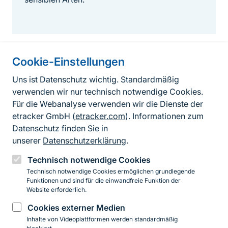
Cookie-Einstellungen
Informationen zur Seite
Uns ist Datenschutz wichtig. Standardmäßig
verwenden wir nur technisch notwendige Cookies.
Fußzeile
Kontakt zum BfN
Für die Webanalyse verwenden wir die Dienste der
Kontaktformular
etracker GmbH (
etracker.com
). Informationen zum
Datenschutz finden Sie in
Erklärung zur Barrierefreiheit
unserer
Datenschutzerklärung
.
Impressum
Technisch notwendige Cookies
Technisch notwendige Cookies ermöglichen grundlegende
Datenschutz
Funktionen und sind für die einwandfreie Funktion der
Website erforderlich.
Cookies externer Medien
Instagram
Facebook
YouTube
LinkedIn
Mastodon
Bluesky
Inhalte von Videoplattformen werden standardmäßig