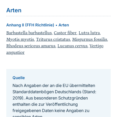
Arten
Anhang II (FFH Richtlinie)
Arten
•
Barbastella barbastellus
,
Castor fiber
,
Lutra lutra
,
Myotis myotis
,
Triturus cristatus
,
Misgurnus fossilis
,
Rhodeus sericeus amarus
,
Lucanus cervus
,
Vertigo
angustior
Quelle
Nach Angaben der an die EU übermittelten
Standarddatenbögen Deutschlands (Stand:
2019). Aus besonderen Schutzgründen
enthalten die zur Veröffentlichung
freigegebenen Daten keine Angaben zu
sensiblen Arten.