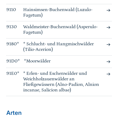
9110
Hainsimsen-Buchenwald (Luzulo-
Fagetum)
9130
Waldmeister-Buchenwald (Asperulo-
Fagetum)
9180*
* Schlucht- und Hangmischwälder
(Tilio-Acerion)
91D0*
*Moorwälder
91E0*
* Erlen- und Eschenwälder und
Weichholzauenwälder an
Fließgewässern (Alno-Padion, Alnion
incanae, Salicion albae)
Arten