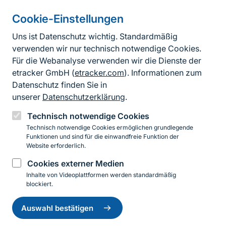
Cookie-Einstellungen
Informationen zur Seite
Uns ist Datenschutz wichtig. Standardmäßig
verwenden wir nur technisch notwendige Cookies.
Fußzeile
Kontakt zum BfN
Für die Webanalyse verwenden wir die Dienste der
Kontaktformular
etracker GmbH (
etracker.com
). Informationen zum
Datenschutz finden Sie in
Erklärung zur Barrierefreiheit
unserer
Datenschutzerklärung
.
Impressum
Technisch notwendige Cookies
Technisch notwendige Cookies ermöglichen grundlegende
Datenschutz
Funktionen und sind für die einwandfreie Funktion der
Website erforderlich.
Cookies externer Medien
Instagram
Facebook
YouTube
LinkedIn
Mastodon
Bluesky
Inhalte von Videoplattformen werden standardmäßig
blockiert.
Einwilligung
© 2026 Bundesamt für Naturschutz
zurückziehen
Auswahl bestätigen