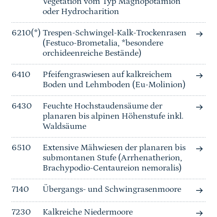
Vegetation vom Typ Magnopotamion
oder Hydrocharition
6210(*)
Trespen-Schwingel-Kalk-Trockenrasen
(Festuco-Brometalia, *besondere
orchideenreiche Bestände)
6410
Pfeifengraswiesen auf kalkreichem
Boden und Lehmboden (Eu-Molinion)
6430
Feuchte Hochstaudensäume der
planaren bis alpinen Höhenstufe inkl.
Waldsäume
6510
Extensive Mähwiesen der planaren bis
submontanen Stufe (Arrhenatherion,
Brachypodio-Centaureion nemoralis)
7140
Übergangs- und Schwingrasenmoore
7230
Kalkreiche Niedermoore