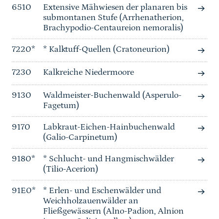
6510
Extensive Mähwiesen der planaren bis
submontanen Stufe (Arrhenatherion,
Brachypodio-Centaureion nemoralis)
7220*
* Kalktuff-Quellen (Cratoneurion)
7230
Kalkreiche Niedermoore
9130
Waldmeister-Buchenwald (Asperulo-
Fagetum)
9170
Labkraut-Eichen-Hainbuchenwald
(Galio-Carpinetum)
9180*
* Schlucht- und Hangmischwälder
(Tilio-Acerion)
91E0*
* Erlen- und Eschenwälder und
Weichholzauenwälder an
Fließgewässern (Alno-Padion, Alnion