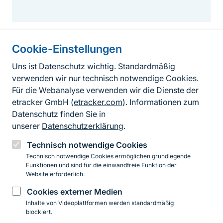
Cookie-Einstellungen
Informationen zur Seite
Uns ist Datenschutz wichtig. Standardmäßig
verwenden wir nur technisch notwendige Cookies.
Fußzeile
Kontakt zum BfN
Für die Webanalyse verwenden wir die Dienste der
Kontaktformular
etracker GmbH (
etracker.com
). Informationen zum
Datenschutz finden Sie in
Erklärung zur Barrierefreiheit
unserer
Datenschutzerklärung
.
Impressum
Technisch notwendige Cookies
Technisch notwendige Cookies ermöglichen grundlegende
Datenschutz
Funktionen und sind für die einwandfreie Funktion der
Website erforderlich.
Cookies externer Medien
Instagram
Facebook
YouTube
LinkedIn
Mastodon
Bluesky
Inhalte von Videoplattformen werden standardmäßig
blockiert.