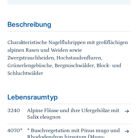
Sprungmarke
Beschreibung
Charakteristische Nagelfluhrippen mit großflächigen
alpinen Rasen und Weiden sowie
Zwergstrauchheiden, Hochstaudenfluren,
Grünerlengebüsche, Bergmischwälder, Block- und
Schluchtwälder
Sprungmarke
Lebensraumtyp
3240
Alpine Flüsse und ihre Ufergehölze mit
Salix eleagnos
4070*
* Buschvegetation mit Pinus mugo und
Rhododendron hirsutum (Mugo-