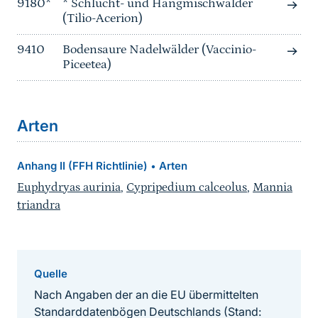
9180*
* Schlucht- und Hangmischwälder
(Tilio-Acerion)
9410
Bodensaure Nadelwälder (Vaccinio-
Piceetea)
Arten
Anhang II (FFH Richtlinie)
Arten
•
Euphydryas aurinia
,
Cypripedium calceolus
,
Mannia
triandra
Quelle
Nach Angaben der an die EU übermittelten
Standarddatenbögen Deutschlands (Stand: