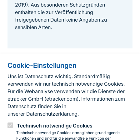
2019). Aus besonderen Schutzgründen
enthalten die zur Veröffentlichung
freigegebenen Daten keine Angaben zu
sensiblen Arten.
Cookie-Einstellungen
Informationen zur Seite
Uns ist Datenschutz wichtig. Standardmäßig
verwenden wir nur technisch notwendige Cookies.
Fußzeile
Kontakt zum BfN
Für die Webanalyse verwenden wir die Dienste der
Kontaktformular
etracker GmbH (
etracker.com
). Informationen zum
Datenschutz finden Sie in
Erklärung zur Barrierefreiheit
unserer
Datenschutzerklärung
.
Impressum
Technisch notwendige Cookies
Technisch notwendige Cookies ermöglichen grundlegende
Datenschutz
Funktionen und sind für die einwandfreie Funktion der