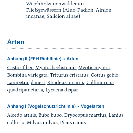
Weichholzauenwälder an
Fließgewässern (Alno-Padion, Alnion
incanae, Salicion albae)
Arten
Anhang II (FFH Richtlinie)
Arten
•
Castor fiber
,
Myotis bechsteinii
,
Myotis myotis
,
Bombina variegata
,
Triturus cristatus
,
Cottus gobio
,
Lampetra planeri
,
Rhodeus amarus
,
Callimorpha
quadripunctaria
,
Lycaena dispar
Anhang I (Vogelschutzrichtlinie)
Vogelarten
•
Alcedo atthis, Bubo bubo, Dryocopus martius, Lanius
collurio, Milvus milvus, Picus canus