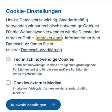
Cookie-Einstellungen
Informationen zur Seite
Uns ist Datenschutz wichtig. Standardmäßig
verwenden wir nur technisch notwendige Cookies.
Fußzeile
Kontakt zum BfN
Für die Webanalyse verwenden wir die Dienste der
Kontaktformular
etracker GmbH (
etracker.com
). Informationen zum
Datenschutz finden Sie in
Erklärung zur Barrierefreiheit
unserer
Datenschutzerklärung
.
Impressum
Technisch notwendige Cookies
Technisch notwendige Cookies ermöglichen grundlegende
Datenschutz
Funktionen und sind für die einwandfreie Funktion der
Website erforderlich.
Cookies externer Medien
Instagram
Facebook
YouTube
LinkedIn
Mastodon
Bluesky
Inhalte von Videoplattformen werden standardmäßig
blockiert.
Einwilligung
© 2026 Bundesamt für Naturschutz
zurückziehen
Auswahl bestätigen