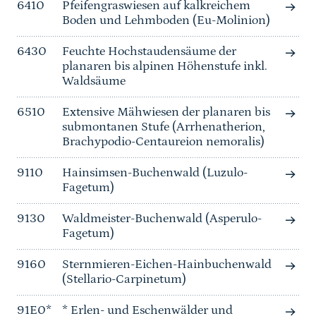
6410
Pfeifengraswiesen auf kalkreichem
Boden und Lehmboden (Eu-Molinion)
6430
Feuchte Hochstaudensäume der
planaren bis alpinen Höhenstufe inkl.
Waldsäume
6510
Extensive Mähwiesen der planaren bis
submontanen Stufe (Arrhenatherion,
Brachypodio-Centaureion nemoralis)
9110
Hainsimsen-Buchenwald (Luzulo-
Fagetum)
9130
Waldmeister-Buchenwald (Asperulo-
Fagetum)
9160
Sternmieren-Eichen-Hainbuchenwald
(Stellario-Carpinetum)
91E0*
* Erlen- und Eschenwälder und