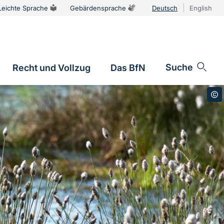
Leichte Sprache
Gebärdensprache
Deutsch
English
Sprachums
Suche
Recht und Vollzug
Das BfN