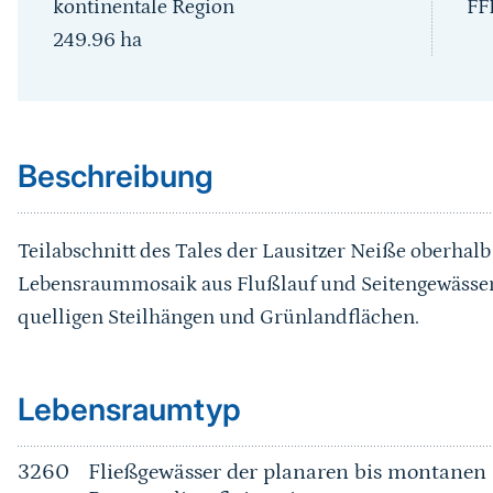
kontinentale Region
FF
249.96
ha
Sprungmarke
Beschreibung
Teilabschnitt des Tales der Lausitzer Neiße oberhalb
Lebensraummosaik aus Flußlauf und Seitengewässern
quelligen Steilhängen und Grünlandflächen.
Sprungmarke
Lebensraumtyp
3260
Fließgewässer der planaren bis montanen 