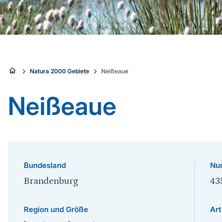
Sie
Natura 2000 Gebiete
Neißeaue
sind
Neißeaue
hier:
Bundesland
Nu
Brandenburg
43
Region und Größe
Art