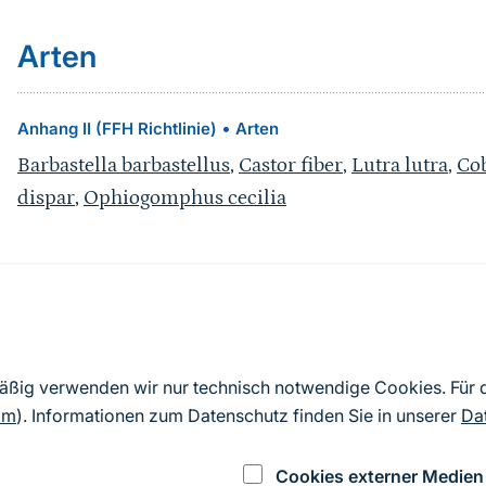
Arten
•
Anhang II (FFH Richtlinie)
Arten
Barbastella barbastellus
,
Castor fiber
,
Lutra lutra
,
Cob
dispar
,
Ophiogomphus cecilia
Quelle
Nach Angaben der an die EU übermittelten Standardd
mäßig verwenden wir nur technisch notwendige Cookies. Für
2019). Aus besonderen Schutzgründen enthalten die z
om
). Informationen zum Datenschutz finden Sie in unserer
Da
Daten keine Angaben zu sensiblen Arten.
Cookies externer Medien