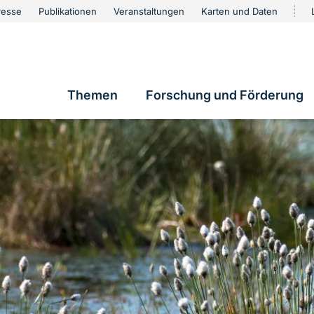
urschutz
resse
Publikationen
Veranstaltungen
Karten und Daten
vigation
Themen
Forschung und Förderung
Hauptnavigation