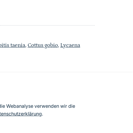
itis taenia
,
Cottus gobio
,
Lycaena
atenbögen Deutschlands (Stand:
 die Webanalyse verwenden wir die
ur Veröffentlichung freigegebenen
tenschutzerklärung
.