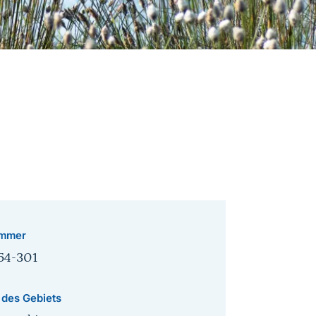
mmer
54-301
 des Gebiets