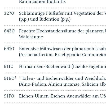
Ranunculion fluitantis
3270
Schlammige Flußufer mit Vegetation der 
(p.p.) und Bidention (p.p.)
6430
Feuchte Hochstaudensäume der planaren b
Waldsäume
6510
Extensive Mähwiesen der planaren bis su
(Arrhenatherion, Brachypodio-Centaureio
9110
Hainsimsen-Buchenwald (Luzulo-Fagetum
91E0*
* Erlen- und Eschenwälder und Weichholz
(Alno-Padion, Alnion incanae, Salicion alb
91F0
Eichen-Ulmen-Eschen-Auenwälder am Ufer