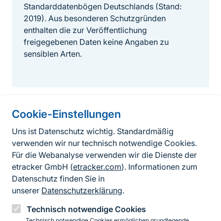
Standarddatenbögen Deutschlands (Stand:
2019). Aus besonderen Schutzgründen
enthalten die zur Veröffentlichung
freigegebenen Daten keine Angaben zu
sensiblen Arten.
Cookie-Einstellungen
Informationen zur Seite
Uns ist Datenschutz wichtig. Standardmäßig
verwenden wir nur technisch notwendige Cookies.
Fußzeile
Kontakt zum BfN
Für die Webanalyse verwenden wir die Dienste der
Kontaktformular
etracker GmbH (
etracker.com
). Informationen zum
Datenschutz finden Sie in
Erklärung zur Barrierefreiheit
unserer
Datenschutzerklärung
.
Impressum
Technisch notwendige Cookies
Technisch notwendige Cookies ermöglichen grundlegende