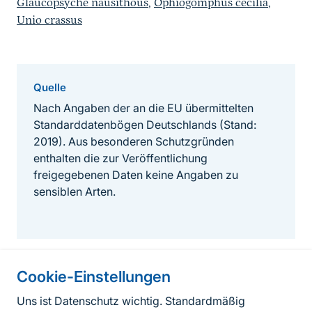
Glaucopsyche nausithous
,
Ophiogomphus cecilia
,
Unio crassus
Quelle
Nach Angaben der an die EU übermittelten
Standarddatenbögen Deutschlands (Stand:
2019). Aus besonderen Schutzgründen
enthalten die zur Veröffentlichung
freigegebenen Daten keine Angaben zu
sensiblen Arten.
Cookie-Einstellungen
Informationen zur Seite
Uns ist Datenschutz wichtig. Standardmäßig