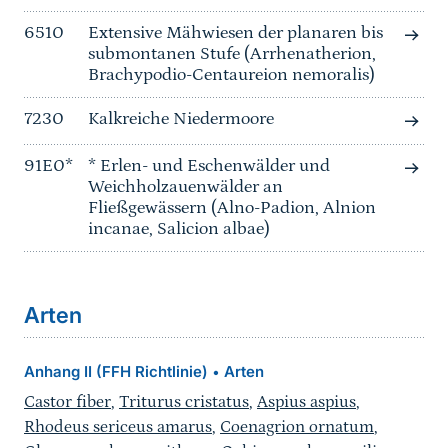
6510
Extensive Mähwiesen der planaren bis
submontanen Stufe (Arrhenatherion,
Brachypodio-Centaureion nemoralis)
7230
Kalkreiche Niedermoore
91E0*
* Erlen- und Eschenwälder und
Weichholzauenwälder an
Fließgewässern (Alno-Padion, Alnion
incanae, Salicion albae)
Arten
Anhang II (FFH Richtlinie)
Arten
•
Castor fiber
,
Triturus cristatus
,
Aspius aspius
,
Rhodeus sericeus amarus
,
Coenagrion ornatum
,