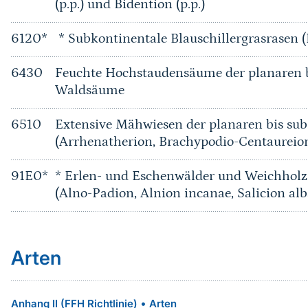
(p.p.) und Bidention (p.p.)
6120*
* Subkontinentale Blauschillergrasrasen (
6430
Feuchte Hochstaudensäume der planaren b
Waldsäume
6510
Extensive Mähwiesen der planaren bis su
(Arrhenatherion, Brachypodio-Centaureio
91E0*
* Erlen- und Eschenwälder und Weichholz
(Alno-Padion, Alnion incanae, Salicion alb
Arten
•
Anhang II (FFH Richtlinie)
Arten