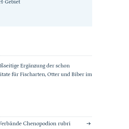
H-Gebiet
ußseitige Ergänzung der schon
tate für Fischarten, Otter und Biber im
Verbände Chenopodion rubri