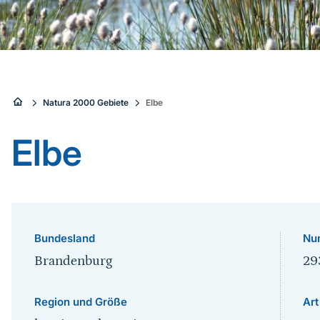
Sie
Natura 2000 Gebiete
Elbe
sind
Elbe
hier:
Bundesland
Nu
Brandenburg
29
Region und Größe
Art