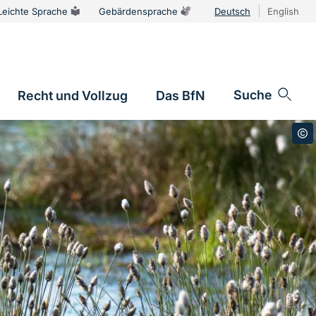
Leichte Sprache
Gebärdensprache
Deutsch
English
Sprachums
Suche
Recht und Vollzug
Das BfN