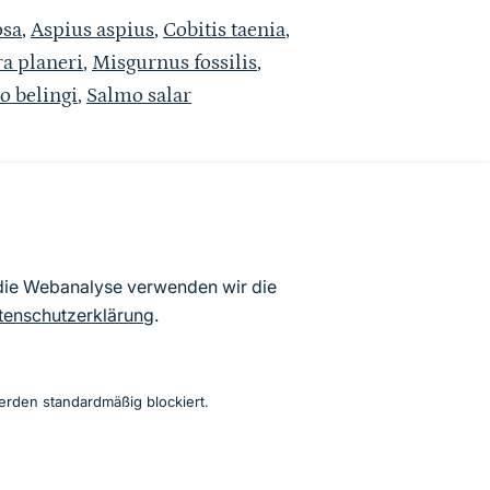
osa
,
Aspius aspius
,
Cobitis taenia
,
a planeri
,
Misgurnus fossilis
,
 belingi
,
Salmo salar
atenbögen Deutschlands (Stand:
 die Webanalyse verwenden wir die
ur Veröffentlichung freigegebenen
tenschutzerklärung
.
erden standardmäßig blockiert.