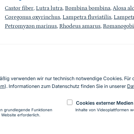
Castor fiber
,
Lutra lutra
,
Bombina bombina
,
Alosa al
Coregonus oxyrinchus
,
Lampetra fluviatilis
,
Lampetr
Petromyzon marinus
,
Rhodeus amarus
,
Romanogobio
Quelle
Nach Angaben der an die EU übermittelten Standardd
mäßig verwenden wir nur technisch notwendige Cookies. Für
2019). Aus besonderen Schutzgründen enthalten die z
om
). Informationen zum Datenschutz finden Sie in unserer
Da
Daten keine Angaben zu sensiblen Arten.
Cookies externer Medien
en grundlegende Funktionen
Inhalte von Videoplattformen w
 Website erforderlich.
ung
hen