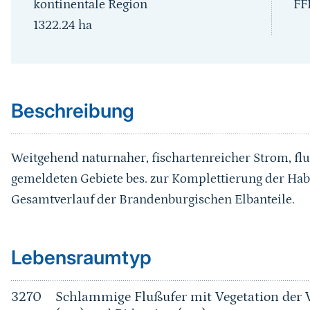
kontinentale Region
FF
1322.24
ha
Sprungmarke
Beschreibung
Weitgehend naturnaher, fischartenreicher Strom, fl
gemeldeten Gebiete bes. zur Komplettierung der Habi
Gesamtverlauf der Brandenburgischen Elbanteile.
Sprungmarke
Lebensraumtyp
3270
Schlammige Flußufer mit Vegetation der 