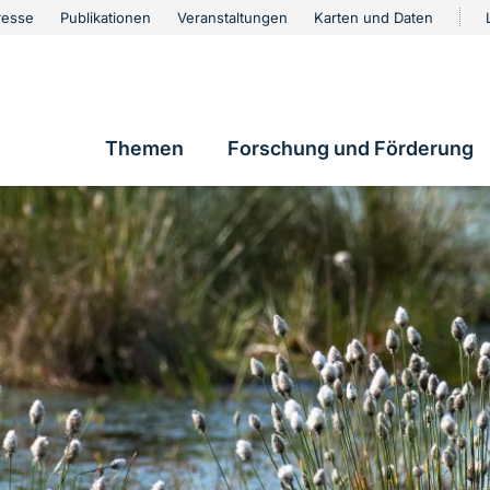
urschutz
resse
Publikationen
Veranstaltungen
Karten und Daten
vigation
Themen
Forschung und Förderung
Hauptnavigation