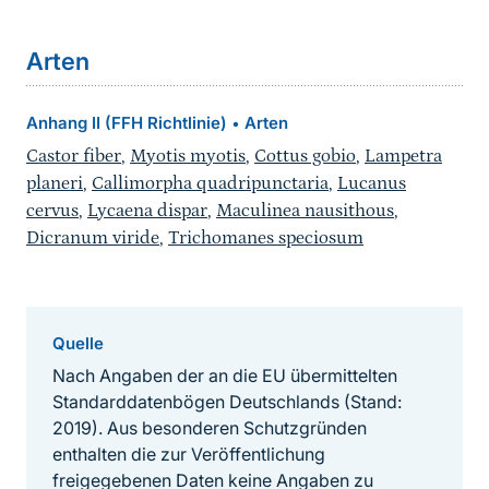
Arten
Anhang II (FFH Richtlinie)
Arten
•
Castor fiber
,
Myotis myotis
,
Cottus gobio
,
Lampetra
planeri
,
Callimorpha quadripunctaria
,
Lucanus
cervus
,
Lycaena dispar
,
Maculinea nausithous
,
Dicranum viride
,
Trichomanes speciosum
Quelle
Nach Angaben der an die EU übermittelten
Standarddatenbögen Deutschlands (Stand:
2019). Aus besonderen Schutzgründen
enthalten die zur Veröffentlichung
freigegebenen Daten keine Angaben zu