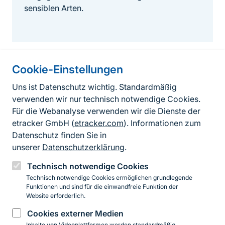
sensiblen Arten.
Cookie-Einstellungen
Informationen zur Seite
Uns ist Datenschutz wichtig. Standardmäßig
verwenden wir nur technisch notwendige Cookies.
Fußzeile
Kontakt zum BfN
Für die Webanalyse verwenden wir die Dienste der
Kontaktformular
etracker GmbH (
etracker.com
). Informationen zum
Datenschutz finden Sie in
Erklärung zur Barrierefreiheit
unserer
Datenschutzerklärung
.
Impressum
Technisch notwendige Cookies
Technisch notwendige Cookies ermöglichen grundlegende
Datenschutz
Funktionen und sind für die einwandfreie Funktion der
Website erforderlich.
Cookies externer Medien
Instagram
Facebook
YouTube
LinkedIn
Mastodon
Bluesky
Inhalte von Videoplattformen werden standardmäßig