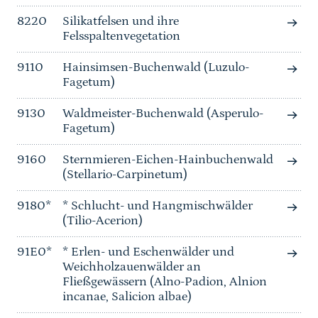
8220
Silikatfelsen und ihre
Felsspaltenvegetation
9110
Hainsimsen-Buchenwald (Luzulo-
Fagetum)
9130
Waldmeister-Buchenwald (Asperulo-
Fagetum)
9160
Sternmieren-Eichen-Hainbuchenwald
(Stellario-Carpinetum)
9180*
* Schlucht- und Hangmischwälder
(Tilio-Acerion)
91E0*
* Erlen- und Eschenwälder und
Weichholzauenwälder an
Fließgewässern (Alno-Padion, Alnion
incanae, Salicion albae)