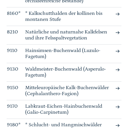
orchideenreiche Bestände)
8160*
* Kalkschutthalden der kollinen bis
montanen Stufe
8210
Natürliche und naturnahe Kalkfelsen
und ihre Felsspaltvegetation
9110
Hainsimsen-Buchenwald (Luzulo-
Fagetum)
9130
Waldmeister-Buchenwald (Asperulo-
Fagetum)
9150
Mitteleuropäische Kalk-Buchenwälder
(Cephalanthero-Fagion)
9170
Labkraut-Eichen-Hainbuchenwald
(Galio-Carpinetum)
9180*
* Schlucht- und Hangmischwälder