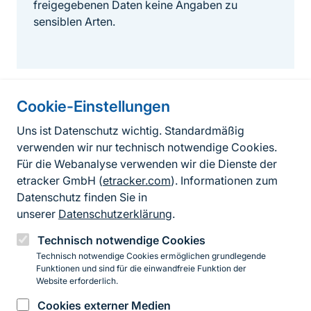
freigegebenen Daten keine Angaben zu
sensiblen Arten.
Cookie-Einstellungen
Informationen zur Seite
Uns ist Datenschutz wichtig. Standardmäßig
verwenden wir nur technisch notwendige Cookies.
Fußzeile
Kontakt zum BfN
Für die Webanalyse verwenden wir die Dienste der
Kontaktformular
etracker GmbH (
etracker.com
). Informationen zum
Datenschutz finden Sie in
Erklärung zur Barrierefreiheit
unserer
Datenschutzerklärung
.
Impressum
Technisch notwendige Cookies
Technisch notwendige Cookies ermöglichen grundlegende
Datenschutz
Funktionen und sind für die einwandfreie Funktion der
Website erforderlich.
Cookies externer Medien
Instagram
Facebook
YouTube
LinkedIn
Mastodon
Bluesky