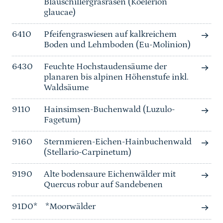
Blauschillergrasrasen (Koelerion
glaucae)
6410
Pfeifengraswiesen auf kalkreichem
Boden und Lehmboden (Eu-Molinion)
6430
Feuchte Hochstaudensäume der
planaren bis alpinen Höhenstufe inkl.
Waldsäume
9110
Hainsimsen-Buchenwald (Luzulo-
Fagetum)
9160
Sternmieren-Eichen-Hainbuchenwald
(Stellario-Carpinetum)
9190
Alte bodensaure Eichenwälder mit
Quercus robur auf Sandebenen
91D0*
*Moorwälder