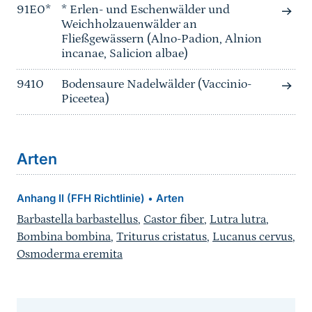
91E0*
* Erlen- und Eschenwälder und
Weichholzauenwälder an
Fließgewässern (Alno-Padion, Alnion
incanae, Salicion albae)
9410
Bodensaure Nadelwälder (Vaccinio-
Piceetea)
Arten
Anhang II (FFH Richtlinie)
Arten
•
Barbastella barbastellus
,
Castor fiber
,
Lutra lutra
,
Bombina bombina
,
Triturus cristatus
,
Lucanus cervus
,
Osmoderma eremita