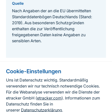
Quelle
Nach Angaben der an die EU übermittelten
Standarddatenbögen Deutschlands (Stand:
2019). Aus besonderen Schutzgründen
enthalten die zur Veröffentlichung
freigegebenen Daten keine Angaben zu
sensiblen Arten.
Cookie-Einstellungen
Informationen zur Seite
Uns ist Datenschutz wichtig. Standardmäßig
verwenden wir nur technisch notwendige Cookies.
Fußzeile
Kontakt zum BfN
Für die Webanalyse verwenden wir die Dienste der
Kontaktformular
etracker GmbH (
etracker.com
). Informationen zum
Datenschutz finden Sie in
Erklärung zur Barrierefreiheit
unserer
Datenschutzerklärung
.