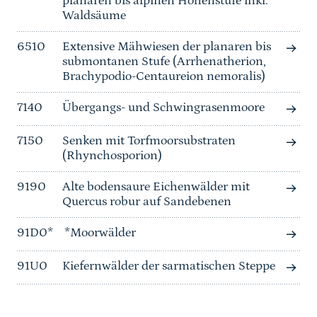
planaren bis alpinen Höhenstufe inkl.
Waldsäume
6510
Extensive Mähwiesen der planaren bis
submontanen Stufe (Arrhenatherion,
Brachypodio-Centaureion nemoralis)
7140
Übergangs- und Schwingrasenmoore
7150
Senken mit Torfmoorsubstraten
(Rhynchosporion)
9190
Alte bodensaure Eichenwälder mit
Quercus robur auf Sandebenen
91D0*
*Moorwälder
91U0
Kiefernwälder der sarmatischen Steppe