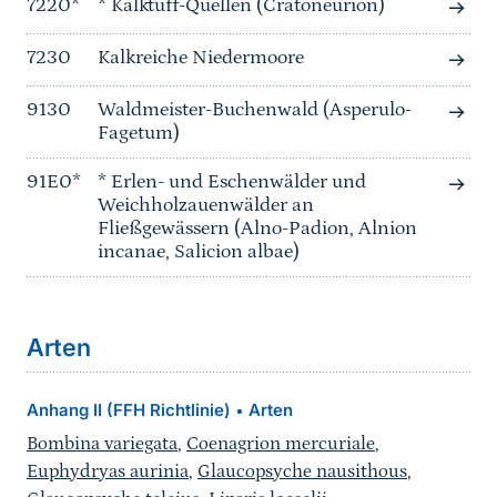
7220*
* Kalktuff-Quellen (Cratoneurion)
7230
Kalkreiche Niedermoore
9130
Waldmeister-Buchenwald (Asperulo-
Fagetum)
91E0*
* Erlen- und Eschenwälder und
Weichholzauenwälder an
Fließgewässern (Alno-Padion, Alnion
incanae, Salicion albae)
Arten
Anhang II (FFH Richtlinie)
Arten
•
Bombina variegata
,
Coenagrion mercuriale
,
Euphydryas aurinia
,
Glaucopsyche nausithous
,