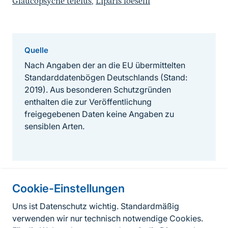
Glaucopsyche teleius
,
Liparis loeselii
Quelle
Nach Angaben der an die EU übermittelten
Standarddatenbögen Deutschlands (Stand:
2019). Aus besonderen Schutzgründen
enthalten die zur Veröffentlichung
freigegebenen Daten keine Angaben zu
sensiblen Arten.
Cookie-Einstellungen
Informationen zur Seite
Uns ist Datenschutz wichtig. Standardmäßig
verwenden wir nur technisch notwendige Cookies.
Fußzeile
Kontakt zum BfN