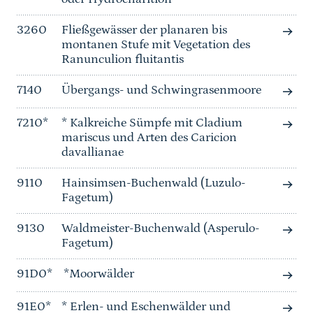
3260
Fließgewässer der planaren bis
montanen Stufe mit Vegetation des
Ranunculion fluitantis
7140
Übergangs- und Schwingrasenmoore
7210*
* Kalkreiche Sümpfe mit Cladium
mariscus und Arten des Caricion
davallianae
9110
Hainsimsen-Buchenwald (Luzulo-
Fagetum)
9130
Waldmeister-Buchenwald (Asperulo-
Fagetum)
91D0*
*Moorwälder
91E0*
* Erlen- und Eschenwälder und