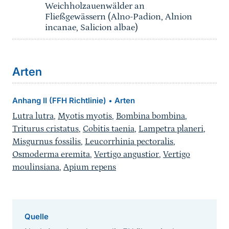
Weichholzauenwälder an
Fließgewässern (Alno-Padion, Alnion
incanae, Salicion albae)
Arten
Anhang II (FFH Richtlinie)
Arten
•
Lutra lutra
,
Myotis myotis
,
Bombina bombina
,
Triturus cristatus
,
Cobitis taenia
,
Lampetra planeri
,
Misgurnus fossilis
,
Leucorrhinia pectoralis
,
Osmoderma eremita
,
Vertigo angustior
,
Vertigo
moulinsiana
,
Apium repens
Quelle