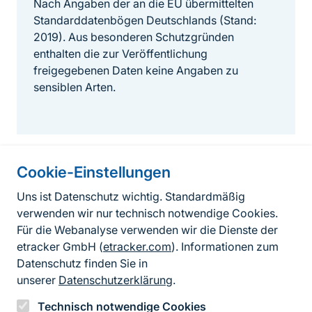
Nach Angaben der an die EU übermittelten
Standarddatenbögen Deutschlands (Stand:
2019). Aus besonderen Schutzgründen
enthalten die zur Veröffentlichung
freigegebenen Daten keine Angaben zu
sensiblen Arten.
Cookie-Einstellungen
Informationen zur Seite
Uns ist Datenschutz wichtig. Standardmäßig
verwenden wir nur technisch notwendige Cookies.
Fußzeile
Kontakt zum BfN
Für die Webanalyse verwenden wir die Dienste der
Kontaktformular
etracker GmbH (
etracker.com
). Informationen zum
Datenschutz finden Sie in
Erklärung zur Barrierefreiheit
unserer
Datenschutzerklärung
.
Impressum
Technisch notwendige Cookies