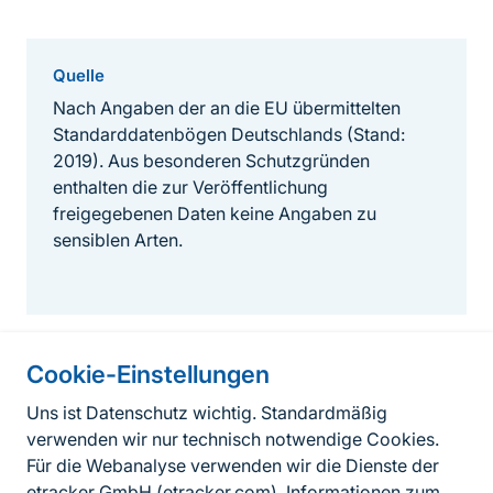
Quelle
Nach Angaben der an die EU übermittelten
Standarddatenbögen Deutschlands (Stand:
2019). Aus besonderen Schutzgründen
enthalten die zur Veröffentlichung
freigegebenen Daten keine Angaben zu
sensiblen Arten.
Cookie-Einstellungen
Informationen zur Seite
Uns ist Datenschutz wichtig. Standardmäßig
verwenden wir nur technisch notwendige Cookies.
Fußzeile
Kontakt zum BfN
Für die Webanalyse verwenden wir die Dienste der
Kontaktformular
etracker GmbH (
etracker.com
). Informationen zum