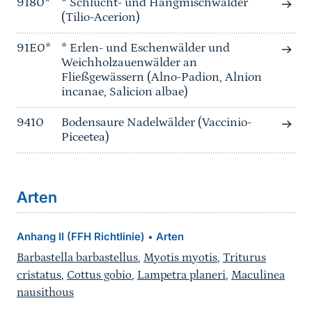
9180*
* Schlucht- und Hangmischwälder
(Tilio-Acerion)
91E0*
* Erlen- und Eschenwälder und
Weichholzauenwälder an
Fließgewässern (Alno-Padion, Alnion
incanae, Salicion albae)
9410
Bodensaure Nadelwälder (Vaccinio-
Piceetea)
Arten
Anhang II (FFH Richtlinie)
Arten
•
Barbastella barbastellus
,
Myotis myotis
,
Triturus
cristatus
,
Cottus gobio
,
Lampetra planeri
,
Maculinea
nausithous