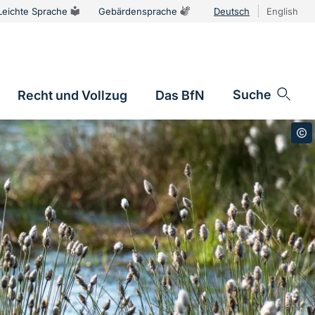
Leichte Sprache
Gebärdensprache
Deutsch
English
Sprachums
Suche
Recht und Vollzug
Das BfN