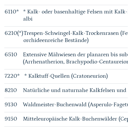
6110*
* Kalk- oder basenhaltige Felsen mit Kalk
albi
6210(*)
Trespen-Schwingel-Kalk-Trockenrasen (Fe
orchideenreiche Bestände)
6510
Extensive Mähwiesen der planaren bis su
(Arrhenatherion, Brachypodio-Centaureio
7220*
* Kalktuff-Quellen (Cratoneurion)
8210
Natürliche und naturnahe Kalkfelsen und i
9130
Waldmeister-Buchenwald (Asperulo-Fage
9150
Mitteleuropäische Kalk-Buchenwälder (Ce