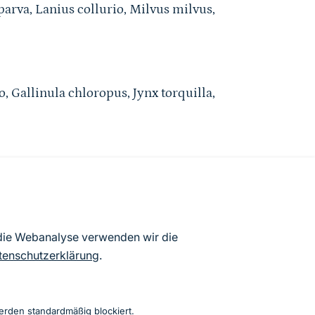
rva, Lanius collurio, Milvus milvus,
, Gallinula chloropus, Jynx torquilla,
atenbögen Deutschlands (Stand:
 die Webanalyse verwenden wir die
ur Veröffentlichung freigegebenen
tenschutzerklärung
.
erden standardmäßig blockiert.