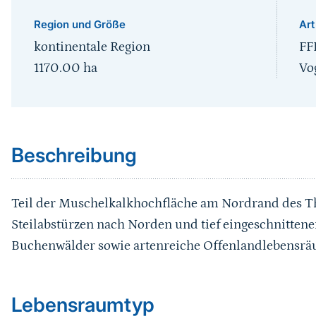
Region und Größe
Art
kontinentale Region
FF
1170.00
ha
Vo
Sprungmarke
Beschreibung
Teil der Muschelkalkhochfläche am Nordrand des Th
Steilabstürzen nach Norden und tief eingeschnittene
Buchenwälder sowie artenreiche Offenlandlebensr
Sprungmarke
Lebensraumtyp