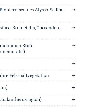
-Pionierrasen des Alysso-Sedion
stuco-Brometalia, *besondere
bmontanen Stufe
n nemoralis)
hre Felsspaltvegetation
tum)
phalanthero-Fagion)