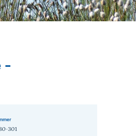
 -
mmer
30-301