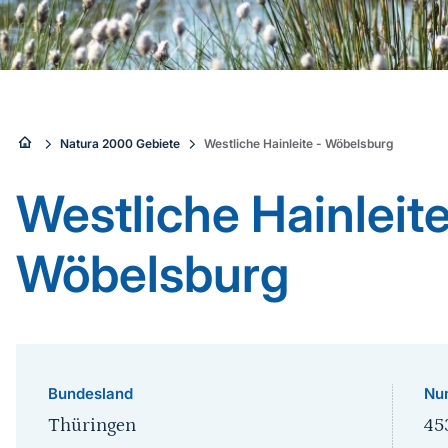
Sie
Natura 2000 Gebiete
Westliche Hainleite - Wöbelsburg
sind
Westliche Hainleite
hier:
Wöbelsburg
Bundesland
Nu
Thüringen
45