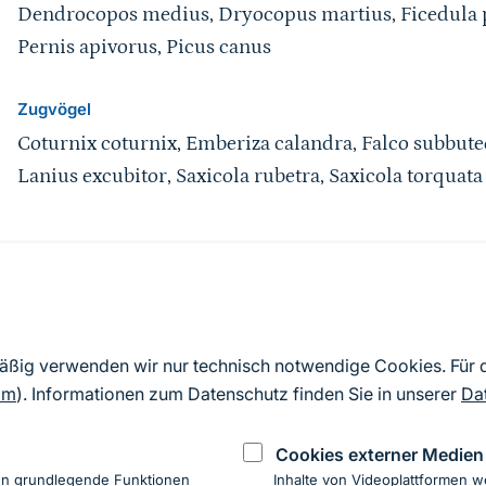
Dendrocopos medius, Dryocopus martius, Ficedula pa
Pernis apivorus, Picus canus
Zugvögel
Coturnix coturnix, Emberiza calandra, Falco subbuteo
Lanius excubitor, Saxicola rubetra, Saxicola torquata
Quelle
Nach Angaben der an die EU übermittelten Standardd
mäßig verwenden wir nur technisch notwendige Cookies. Für
2019). Aus besonderen Schutzgründen enthalten die z
om
). Informationen zum Datenschutz finden Sie in unserer
Da
Daten keine Angaben zu sensiblen Arten.
Cookies externer Medien
en grundlegende Funktionen
Inhalte von Videoplattformen w