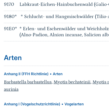
9170
Labkraut-Eichen-Hainbuchenwald (Galio
9180*
* Schlucht- und Hangmischwälder (Tilio-
91E0*
* Erlen- und Eschenwälder und Weichholz
(Alno-Padion, Alnion incanae, Salicion alb
Arten
•
Anhang II (FFH Richtlinie)
Arten
Barbastella barbastellus
,
Myotis bechsteinii
,
Myotis 
aurinia
•
Anhang I (Vogelschutzrichtlinie)
Vogelarten