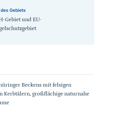
 des Gebiets
H-Gebiet und EU-
gelschutzgebiet
üringer Beckens mit felsigen
n Kerbtälern, großflächige naturnahe
äume