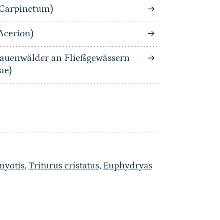
-Carpinetum)
Acerion)
auenwälder an Fließgewässern
ae)
myotis
,
Triturus cristatus
,
Euphydryas