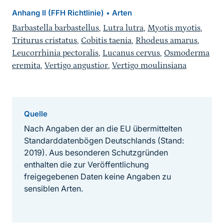
Anhang II (FFH Richtlinie)
Arten
•
Barbastella barbastellus
,
Lutra lutra
,
Myotis myotis
,
Triturus cristatus
,
Cobitis taenia
,
Rhodeus amarus
,
Leucorrhinia pectoralis
,
Lucanus cervus
,
Osmoderma
eremita
,
Vertigo angustior
,
Vertigo moulinsiana
Quelle
Nach Angaben der an die EU übermittelten
Standarddatenbögen Deutschlands (Stand:
2019). Aus besonderen Schutzgründen
enthalten die zur Veröffentlichung
freigegebenen Daten keine Angaben zu
sensiblen Arten.