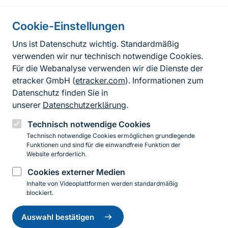
Cookie-Einstellungen
Informationen zur Seite
Uns ist Datenschutz wichtig. Standardmäßig
verwenden wir nur technisch notwendige Cookies.
Fußzeile
Kontakt zum BfN
Für die Webanalyse verwenden wir die Dienste der
Kontaktformular
etracker GmbH (
etracker.com
). Informationen zum
Datenschutz finden Sie in
Erklärung zur Barrierefreiheit
unserer
Datenschutzerklärung
.
Impressum
Technisch notwendige Cookies
Technisch notwendige Cookies ermöglichen grundlegende
Datenschutz
Funktionen und sind für die einwandfreie Funktion der
Website erforderlich.
Cookies externer Medien
Instagram
Facebook
YouTube
LinkedIn
Mastodon
Bluesky
Inhalte von Videoplattformen werden standardmäßig
blockiert.
Einwilligung
© 2026 Bundesamt für Naturschutz
zurückziehen
Auswahl bestätigen