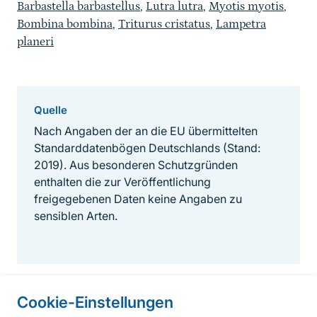
Barbastella barbastellus
,
Lutra lutra
,
Myotis myotis
,
Bombina bombina
,
Triturus cristatus
,
Lampetra
planeri
Quelle
Nach Angaben der an die EU übermittelten
Standarddatenbögen Deutschlands (Stand:
2019). Aus besonderen Schutzgründen
enthalten die zur Veröffentlichung
freigegebenen Daten keine Angaben zu
sensiblen Arten.
Cookie-Einstellungen
Informationen zur Seite