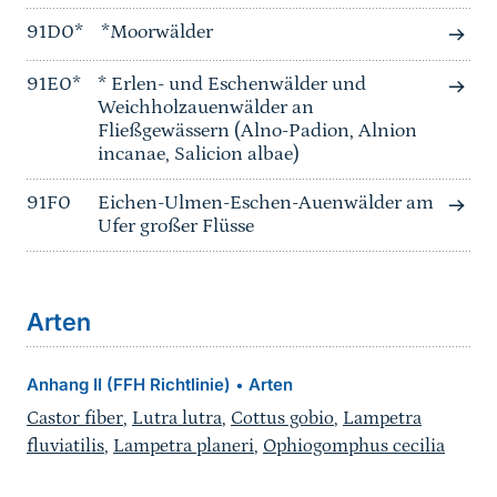
91D0*
*Moorwälder
91E0*
* Erlen- und Eschenwälder und
Weichholzauenwälder an
Fließgewässern (Alno-Padion, Alnion
incanae, Salicion albae)
91F0
Eichen-Ulmen-Eschen-Auenwälder am
Ufer großer Flüsse
Arten
Anhang II (FFH Richtlinie)
Arten
•
Castor fiber
,
Lutra lutra
,
Cottus gobio
,
Lampetra
fluviatilis
,
Lampetra planeri
,
Ophiogomphus cecilia