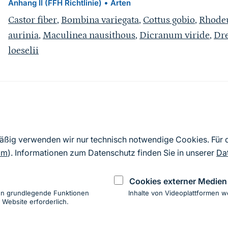
•
Anhang II (FFH Richtlinie)
Arten
Castor fiber
,
Bombina variegata
,
Cottus gobio
,
Rhodeu
aurinia
,
Maculinea nausithous
,
Dicranum viride
,
Dre
loeselii
Quelle
Nach Angaben der an die EU übermittelten Standardd
mäßig verwenden wir nur technisch notwendige Cookies. Für
2019). Aus besonderen Schutzgründen enthalten die z
om
). Informationen zum Datenschutz finden Sie in unserer
Da
Daten keine Angaben zu sensiblen Arten.
Cookies externer Medien
en grundlegende Funktionen
Inhalte von Videoplattformen w
 Website erforderlich.
ung