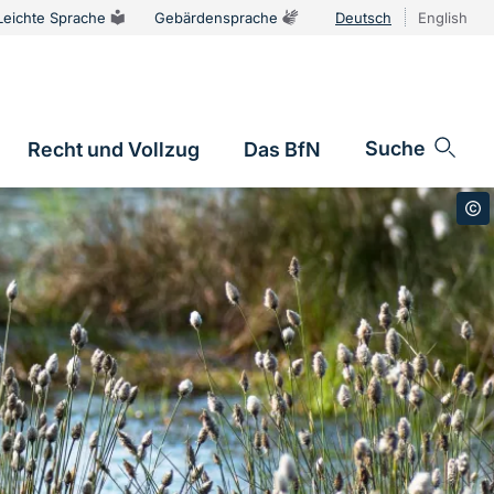
Leichte Sprache
Gebärdensprache
Deutsch
English
Sprachums
Suche
Recht und Vollzug
Das BfN