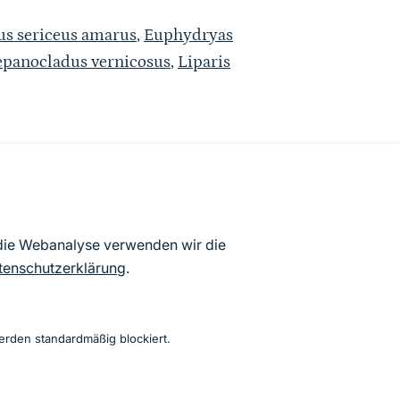
s sericeus amarus
,
Euphydryas
panocladus vernicosus
,
Liparis
atenbögen Deutschlands (Stand:
 die Webanalyse verwenden wir die
ur Veröffentlichung freigegebenen
tenschutzerklärung
.
erden standardmäßig blockiert.