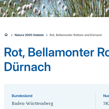
Sie
Natura 2000 Gebiete
Rot, Bellamonter Rottum und Dürnach
sind
Rot, Bellamonter R
hier:
Dürnach
Bundesland
Nu
Baden-Württemberg
78