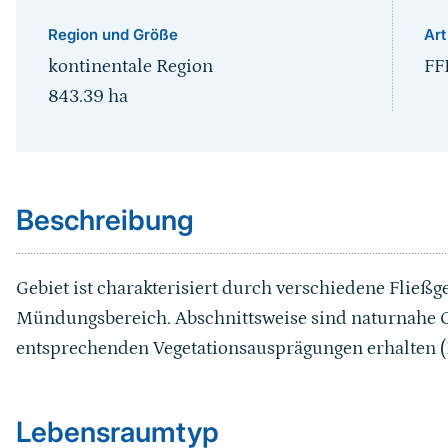
Region und Größe
Art
kontinentale Region
FF
843.39
ha
Sprungmarke
Beschreibung
Gebiet ist charakterisiert durch verschiedene Fließg
Mündungsbereich. Abschnittsweise sind naturnahe G
entsprechenden Vegetationsausprägungen erhalten (R
Sprungmarke
Lebensraumtyp