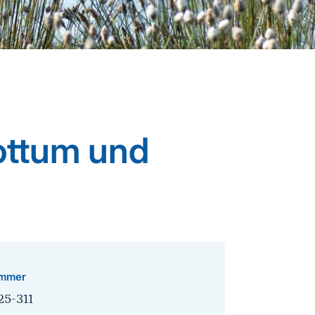
ottum und
mmer
25-311