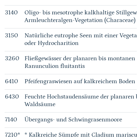
3140
Oligo- bis mesotrophe kalkhaltige Stillge
Armleuchteralgen-Vegetation (Characeae)
3150
Natürliche eutrophe Seen mit einer Vege
oder Hydrocharition
3260
Fließgewässer der planaren bis montanen 
Ranunculion fluitantis
6410
Pfeifengraswiesen auf kalkreichem Bode
6430
Feuchte Hochstaudensäume der planaren b
Waldsäume
7140
Übergangs- und Schwingrasenmoore
7210*
* Kalkreiche Sümpfe mit Cladium mariscu