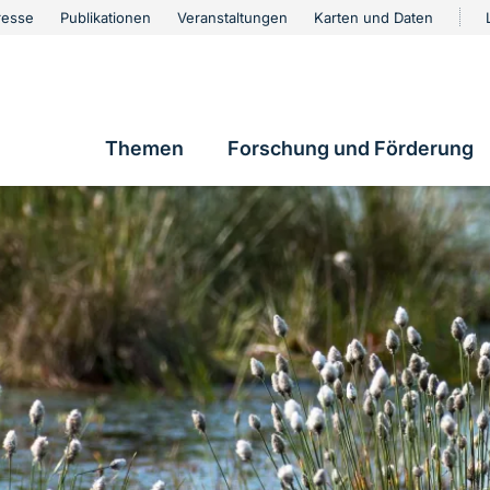
urschutz
resse
Publikationen
Veranstaltungen
Karten und Daten
vigation
Themen
Forschung und Förderung
Hauptnavigation