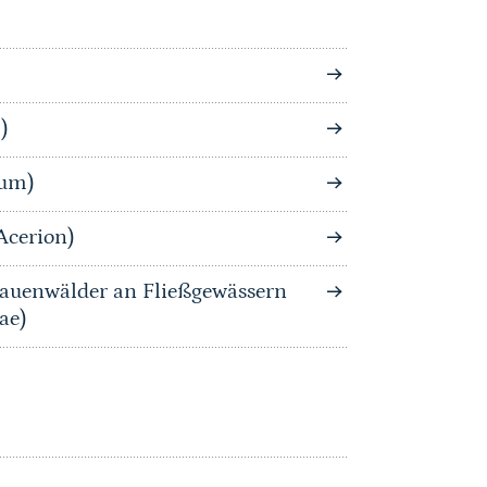
)
tum)
Acerion)
auenwälder an Fließgewässern
ae)