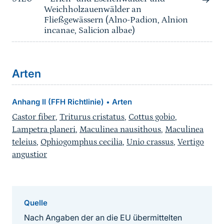
Weichholzauenwälder an
Fließgewässern (Alno-Padion, Alnion
incanae, Salicion albae)
Arten
Anhang II (FFH Richtlinie)
Arten
•
Castor fiber
,
Triturus cristatus
,
Cottus gobio
,
Lampetra planeri
,
Maculinea nausithous
,
Maculinea
teleius
,
Ophiogomphus cecilia
,
Unio crassus
,
Vertigo
angustior
Quelle
Nach Angaben der an die EU übermittelten