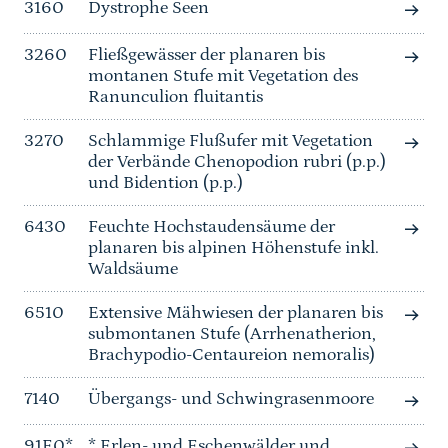
3160
Dystrophe Seen
3260
Fließgewässer der planaren bis
montanen Stufe mit Vegetation des
Ranunculion fluitantis
3270
Schlammige Flußufer mit Vegetation
der Verbände Chenopodion rubri (p.p.)
und Bidention (p.p.)
6430
Feuchte Hochstaudensäume der
planaren bis alpinen Höhenstufe inkl.
Waldsäume
6510
Extensive Mähwiesen der planaren bis
submontanen Stufe (Arrhenatherion,
Brachypodio-Centaureion nemoralis)
7140
Übergangs- und Schwingrasenmoore
91E0*
* Erlen- und Eschenwälder und