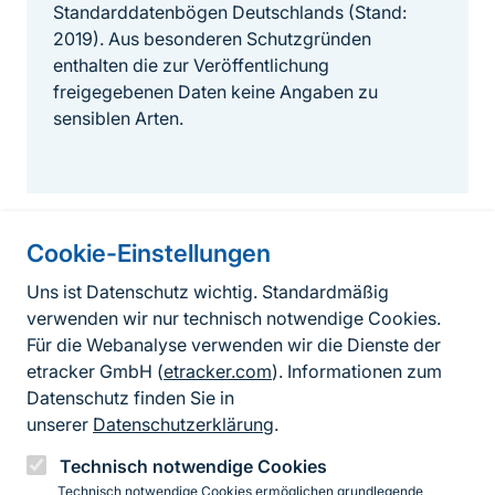
Standarddatenbögen Deutschlands (Stand:
2019). Aus besonderen Schutzgründen
enthalten die zur Veröffentlichung
freigegebenen Daten keine Angaben zu
sensiblen Arten.
Cookie-Einstellungen
Informationen zur Seite
Uns ist Datenschutz wichtig. Standardmäßig
verwenden wir nur technisch notwendige Cookies.
Fußzeile
Kontakt zum BfN
Für die Webanalyse verwenden wir die Dienste der
Kontaktformular
etracker GmbH (
etracker.com
). Informationen zum
Datenschutz finden Sie in
Erklärung zur Barrierefreiheit
unserer
Datenschutzerklärung
.
Impressum
Technisch notwendige Cookies
Technisch notwendige Cookies ermöglichen grundlegende