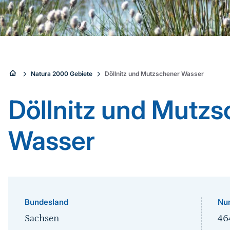
Sie
Natura 2000 Gebiete
Döllnitz und Mutzschener Wasser
sind
Döllnitz und Mutz
hier:
Wasser
Bundesland
Nu
Sachsen
46