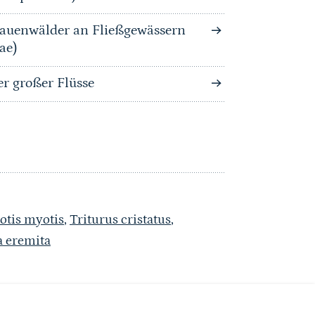
auenwälder an Fließgewässern
ae)
 großer Flüsse
otis myotis
,
Triturus cristatus
,
 eremita