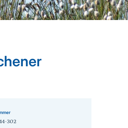
schener
mmer
44-302