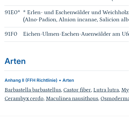
91E0*
* Erlen- und Eschenwälder und Weichholz
(Alno-Padion, Alnion incanae, Salicion alb
91F0
Eichen-Ulmen-Eschen-Auenwälder am Ufer
Arten
•
Anhang II (FFH Richtlinie)
Arten
Barbastella barbastellus
,
Castor fiber
,
Lutra lutra
,
My
Cerambyx cerdo
,
Maculinea nausithous
,
Osmoderma