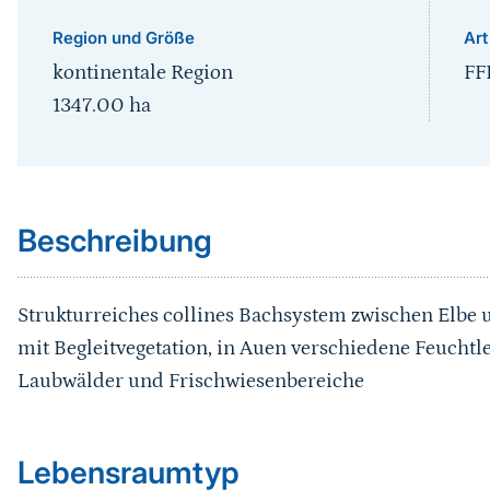
Region und Größe
Art
kontinentale Region
FF
1347.00
ha
Sprungmarke
Beschreibung
Strukturreiches collines Bachsystem zwischen Elbe
mit Begleitvegetation, in Auen verschiedene Feuch
Laubwälder und Frischwiesenbereiche
Sprungmarke
Lebensraumtyp