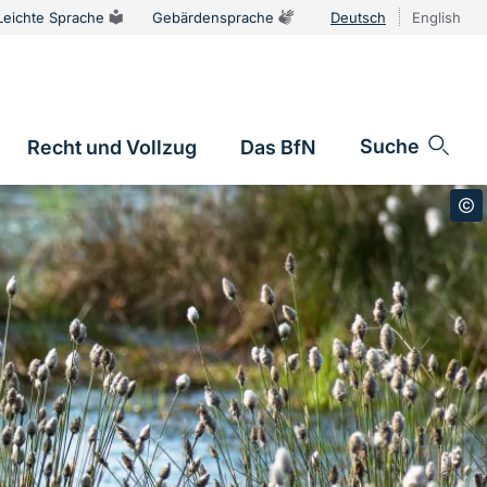
Leichte Sprache
Gebärdensprache
Deutsch
English
Sprachums
Suche
Recht und Vollzug
Das BfN