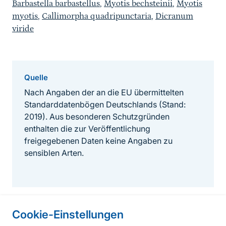
Barbastella barbastellus
,
Myotis bechsteinii
,
Myotis
myotis
,
Callimorpha quadripunctaria
,
Dicranum
viride
Quelle
Nach Angaben der an die EU übermittelten
Standarddatenbögen Deutschlands (Stand:
2019). Aus besonderen Schutzgründen
enthalten die zur Veröffentlichung
freigegebenen Daten keine Angaben zu
sensiblen Arten.
Cookie-Einstellungen
Informationen zur Seite