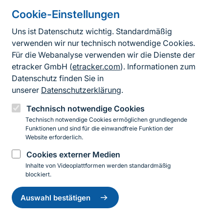
Cookie-Einstellungen
Informationen zur Seite
Uns ist Datenschutz wichtig. Standardmäßig
verwenden wir nur technisch notwendige Cookies.
Fußzeile
Kontakt zum BfN
Für die Webanalyse verwenden wir die Dienste der
Kontaktformular
etracker GmbH (
etracker.com
). Informationen zum
Datenschutz finden Sie in
Erklärung zur Barrierefreiheit
unserer
Datenschutzerklärung
.
Impressum
Technisch notwendige Cookies
Technisch notwendige Cookies ermöglichen grundlegende
Datenschutz
Funktionen und sind für die einwandfreie Funktion der
Website erforderlich.
Cookies externer Medien
Instagram
Facebook
YouTube
LinkedIn
Mastodon
Bluesky
Inhalte von Videoplattformen werden standardmäßig
blockiert.
Einwilligung
© 2026 Bundesamt für Naturschutz
zurückziehen
Auswahl bestätigen