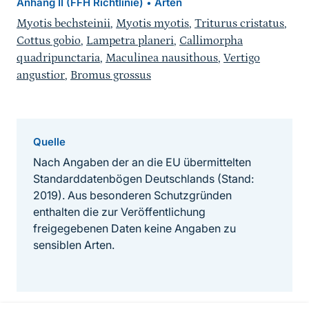
Anhang II (FFH Richtlinie)
Arten
•
Myotis bechsteinii
,
Myotis myotis
,
Triturus cristatus
,
Cottus gobio
,
Lampetra planeri
,
Callimorpha
quadripunctaria
,
Maculinea nausithous
,
Vertigo
angustior
,
Bromus grossus
Quelle
Nach Angaben der an die EU übermittelten
Standarddatenbögen Deutschlands (Stand:
2019). Aus besonderen Schutzgründen
enthalten die zur Veröffentlichung
freigegebenen Daten keine Angaben zu
sensiblen Arten.