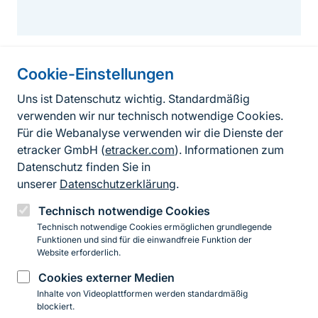
Cookie-Einstellungen
Informationen zur Seite
Uns ist Datenschutz wichtig. Standardmäßig
verwenden wir nur technisch notwendige Cookies.
Fußzeile
Kontakt zum BfN
Für die Webanalyse verwenden wir die Dienste der
Kontaktformular
etracker GmbH (
etracker.com
). Informationen zum
Datenschutz finden Sie in
Erklärung zur Barrierefreiheit
unserer
Datenschutzerklärung
.
Impressum
Technisch notwendige Cookies
Technisch notwendige Cookies ermöglichen grundlegende
Datenschutz
Funktionen und sind für die einwandfreie Funktion der
Website erforderlich.
Cookies externer Medien
Instagram
Facebook
YouTube
LinkedIn
Mastodon
Bluesky
Inhalte von Videoplattformen werden standardmäßig
blockiert.