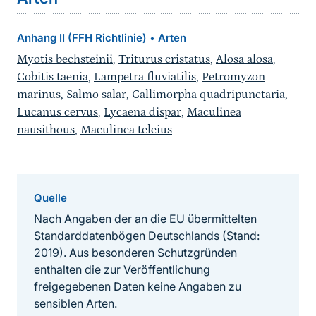
Anhang II (FFH Richtlinie)
Arten
•
Myotis bechsteinii
,
Triturus cristatus
,
Alosa alosa
,
Cobitis taenia
,
Lampetra fluviatilis
,
Petromyzon
marinus
,
Salmo salar
,
Callimorpha quadripunctaria
,
Lucanus cervus
,
Lycaena dispar
,
Maculinea
nausithous
,
Maculinea teleius
Quelle
Nach Angaben der an die EU übermittelten
Standarddatenbögen Deutschlands (Stand:
2019). Aus besonderen Schutzgründen
enthalten die zur Veröffentlichung
freigegebenen Daten keine Angaben zu
sensiblen Arten.