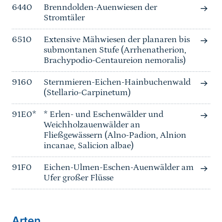
6440
Brenndolden-Auenwiesen der
Stromtäler
6510
Extensive Mähwiesen der planaren bis
submontanen Stufe (Arrhenatherion,
Brachypodio-Centaureion nemoralis)
9160
Sternmieren-Eichen-Hainbuchenwald
(Stellario-Carpinetum)
91E0*
* Erlen- und Eschenwälder und
Weichholzauenwälder an
Fließgewässern (Alno-Padion, Alnion
incanae, Salicion albae)
91F0
Eichen-Ulmen-Eschen-Auenwälder am
Ufer großer Flüsse
Arten