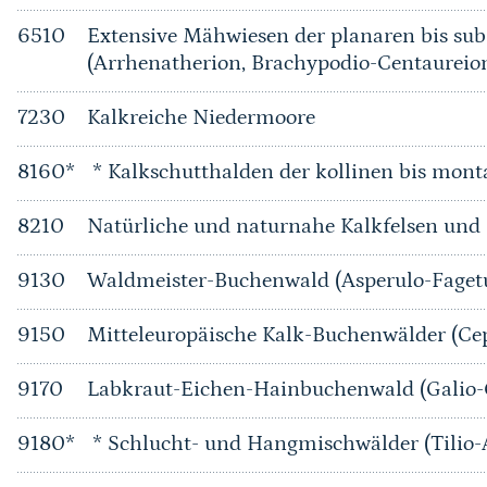
6510
Extensive Mähwiesen der planaren bis su
(Arrhenatherion, Brachypodio-Centaureio
7230
Kalkreiche Niedermoore
8160*
* Kalkschutthalden der kollinen bis mont
8210
Natürliche und naturnahe Kalkfelsen und i
9130
Waldmeister-Buchenwald (Asperulo-Fage
9150
Mitteleuropäische Kalk-Buchenwälder (Ce
9170
Labkraut-Eichen-Hainbuchenwald (Galio
9180*
* Schlucht- und Hangmischwälder (Tilio-