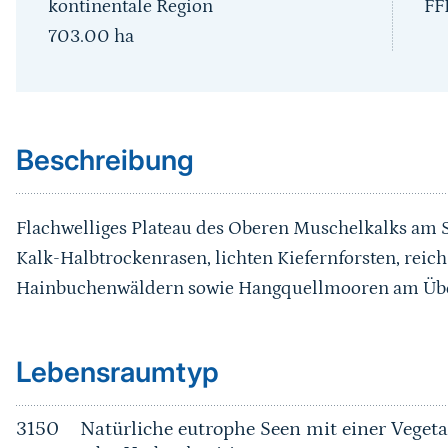
kontinentale Region
FF
703.00
ha
Sprungmarke
Beschreibung
Flachwelliges Plateau des Oberen Muschelkalks am 
Kalk-Halbtrockenrasen, lichten Kiefernforsten, reich
Hainbuchenwäldern sowie Hangquellmooren am Übe
Sprungmarke
Lebensraumtyp
3150
Natürliche eutrophe Seen mit einer Vege