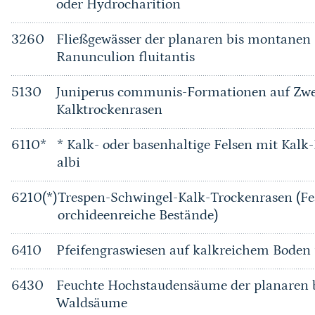
oder Hydrocharition
3260
Fließgewässer der planaren bis montanen 
Ranunculion fluitantis
5130
Juniperus communis-Formationen auf Zwe
Kalktrockenrasen
6110*
* Kalk- oder basenhaltige Felsen mit Kalk
albi
6210(*)
Trespen-Schwingel-Kalk-Trockenrasen (Fe
orchideenreiche Bestände)
6410
Pfeifengraswiesen auf kalkreichem Bode
6430
Feuchte Hochstaudensäume der planaren b
Waldsäume