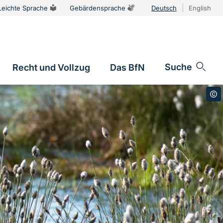
Leichte Sprache
Gebärdensprache
Deutsch
English
Sprachums
Suche
Recht und Vollzug
Das BfN