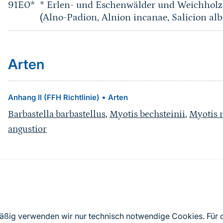
91E0*
* Erlen- und Eschenwälder und Weichholz
(Alno-Padion, Alnion incanae, Salicion alb
Arten
•
Anhang II (FFH Richtlinie)
Arten
Barbastella barbastellus
,
Myotis bechsteinii
,
Myotis 
angustior
Quelle
Nach Angaben der an die EU übermittelten Standardd
mäßig verwenden wir nur technisch notwendige Cookies. Für