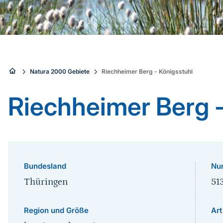
Sie
Natura 2000 Gebiete
Riechheimer Berg - Königsstuhl
sind
Riechheimer Berg -
hier:
Bundesland
Nu
Thüringen
51
Region und Größe
Art