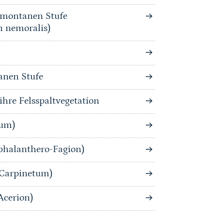
bmontanen Stufe
n nemoralis)
anen Stufe
hre Felsspaltvegetation
tum)
phalanthero-Fagion)
-Carpinetum)
Acerion)