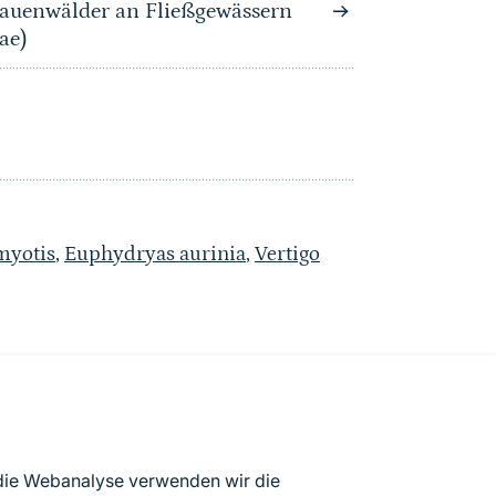
auenwälder an Fließgewässern
ae)
myotis
,
Euphydryas aurinia
,
Vertigo
atenbögen Deutschlands (Stand:
 die Webanalyse verwenden wir die