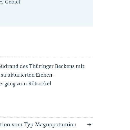
H-Gebiet
Südrand des Thüringer Beckens mit
 strukturierten Eichen-
rgang zum Rötsockel
tation vom Typ Magnopotamion