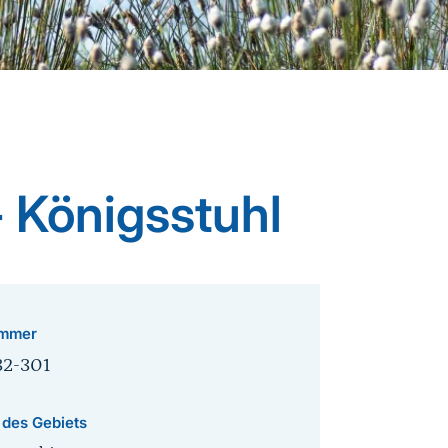
 Königsstuhl
mmer
32-301
 des Gebiets