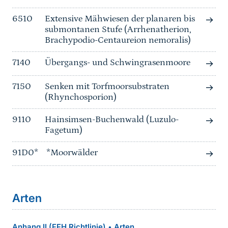
6510
Extensive Mähwiesen der planaren bis
submontanen Stufe (Arrhenatherion,
Brachypodio-Centaureion nemoralis)
7140
Übergangs- und Schwingrasenmoore
7150
Senken mit Torfmoorsubstraten
(Rhynchosporion)
9110
Hainsimsen-Buchenwald (Luzulo-
Fagetum)
91D0*
*Moorwälder
Arten
Anhang II (FFH Richtlinie)
Arten
•