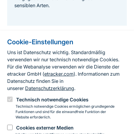
sensiblen Arten.
Cookie-Einstellungen
Informationen zur Seite
Uns ist Datenschutz wichtig. Standardmäßig
verwenden wir nur technisch notwendige Cookies.
Fußzeile
Kontakt zum BfN
Für die Webanalyse verwenden wir die Dienste der
Kontaktformular
etracker GmbH (
etracker.com
). Informationen zum
Datenschutz finden Sie in
Erklärung zur Barrierefreiheit
unserer
Datenschutzerklärung
.
Impressum
Technisch notwendige Cookies
Technisch notwendige Cookies ermöglichen grundlegende
Datenschutz
Funktionen und sind für die einwandfreie Funktion der
Website erforderlich.
Cookies externer Medien
Instagram
Facebook
YouTube
LinkedIn
Mastodon
Bluesky