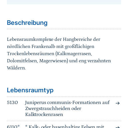
Sprungmarke
Beschreibung
Lebensraumkomplexe der Hangbereiche der
nördlichen Frankenalb mit großflächigen
Trockenlebensräumen (Kalkmagerrasen,
Dolomitfelsen, Magerwiesen) und eng verzahnten
Wäldern.
Sprungmarke
Lebensraumtyp
5130
Juniperus communis-Formationen auf
Zwergstrauchheiden oder
Kalktrockenrasen
6110*
* Kalk- oder basenhaltige Felsen mit