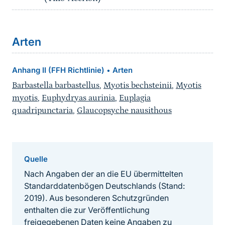
Arten
Anhang II (FFH Richtlinie)
Arten
•
Barbastella barbastellus
,
Myotis bechsteinii
,
Myotis
myotis
,
Euphydryas aurinia
,
Euplagia
quadripunctaria
,
Glaucopsyche nausithous
Quelle
Nach Angaben der an die EU übermittelten
Standarddatenbögen Deutschlands (Stand:
2019). Aus besonderen Schutzgründen
enthalten die zur Veröffentlichung
freigegebenen Daten keine Angaben zu