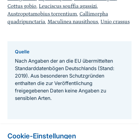
Cottus gobio
,
Leuciscus souffia agassizi
,
Austropotamobius torrentium
,
Callimorpha
quadripunctaria
,
Maculinea nausithous
,
Unio crassus
Quelle
Nach Angaben der an die EU übermittelten
Standarddatenbögen Deutschlands (Stand:
2019). Aus besonderen Schutzgründen
enthalten die zur Veröffentlichung
freigegebenen Daten keine Angaben zu
sensiblen Arten.
Cookie-Einstellungen
Informationen zur Seite