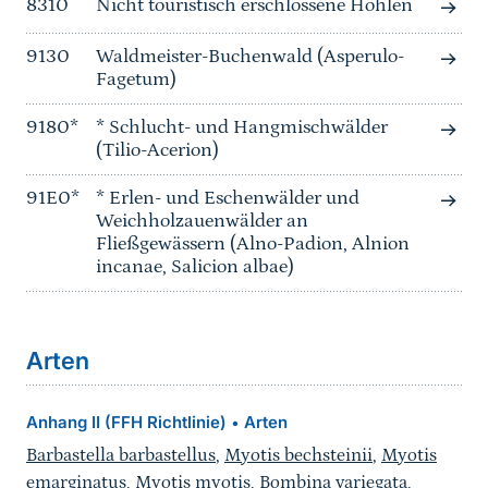
8310
Nicht touristisch erschlossene Höhlen
9130
Waldmeister-Buchenwald (Asperulo-
Fagetum)
9180*
* Schlucht- und Hangmischwälder
(Tilio-Acerion)
91E0*
* Erlen- und Eschenwälder und
Weichholzauenwälder an
Fließgewässern (Alno-Padion, Alnion
incanae, Salicion albae)
Arten
Anhang II (FFH Richtlinie)
Arten
•
Barbastella barbastellus
,
Myotis bechsteinii
,
Myotis
emarginatus
,
Myotis myotis
,
Bombina variegata
,