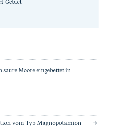
H-Gebiet
 saure Moore eingebettet in
tation vom Typ Magnopotamion