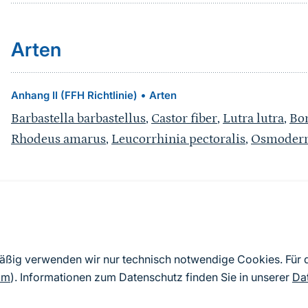
Arten
•
Anhang II (FFH Richtlinie)
Arten
Barbastella barbastellus
,
Castor fiber
,
Lutra lutra
,
Bo
Rhodeus amarus
,
Leucorrhinia pectoralis
,
Osmoderm
Quelle
Nach Angaben der an die EU übermittelten Standardd
mäßig verwenden wir nur technisch notwendige Cookies. Für
2019). Aus besonderen Schutzgründen enthalten die z
om
). Informationen zum Datenschutz finden Sie in unserer
Da
Daten keine Angaben zu sensiblen Arten.