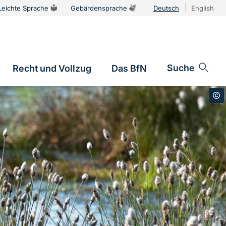
Leichte Sprache
Gebärdensprache
Deutsch
English
Sprachums
Suche
Recht und Vollzug
Das BfN