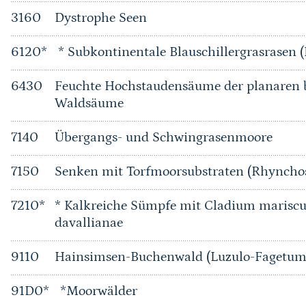
3160
Dystrophe Seen
6120*
* Subkontinentale Blauschillergrasrasen (
6430
Feuchte Hochstaudensäume der planaren b
Waldsäume
7140
Übergangs- und Schwingrasenmoore
7150
Senken mit Torfmoorsubstraten (Rhyncho
7210*
* Kalkreiche Sümpfe mit Cladium mariscu
davallianae
9110
Hainsimsen-Buchenwald (Luzulo-Fagetum
91D0*
*Moorwälder