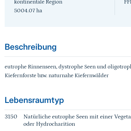
kontinentale Region
FF
5004.07
ha
Sprungmarke
Beschreibung
eutrophe Rinnenseen, dystrophe Seen und oligotroph
Kiefernforste bzw. naturnahe Kiefernwälder
Sprungmarke
Lebensraumtyp
3150
Natürliche eutrophe Seen mit einer Vege
oder Hydrocharition