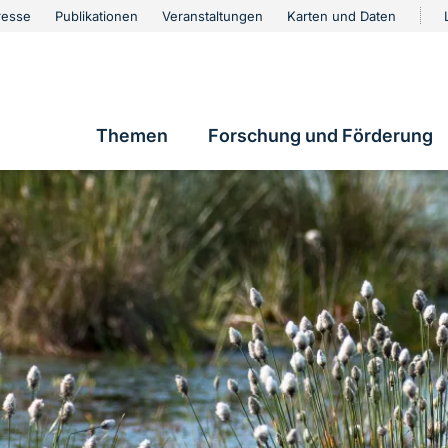
urschutz
resse
Publikationen
Veranstaltungen
Karten und Daten
vigation
Themen
Forschung und Förderung
Hauptnavigation