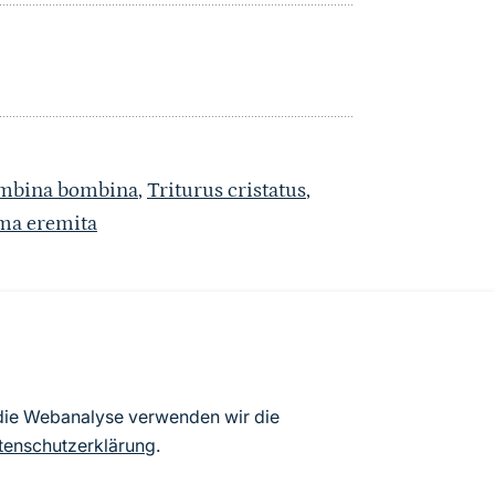
mbina bombina
,
Triturus cristatus
,
a eremita
atenbögen Deutschlands (Stand:
 die Webanalyse verwenden wir die
ur Veröffentlichung freigegebenen
tenschutzerklärung
.