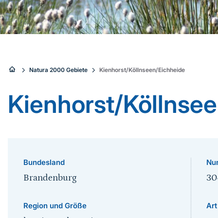
Sie
Natura 2000 Gebiete
Kienhorst/Köllnseen/Eichheide
sind
Kienhorst/Köllnse
hier:
Bundesland
Nu
Brandenburg
30
Region und Größe
Art