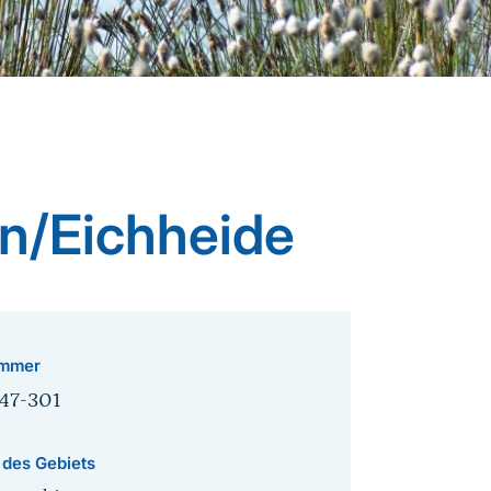
en/Eichheide
mmer
47-301
 des Gebiets