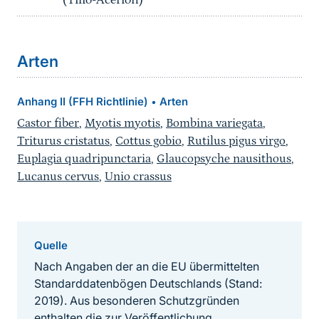
(Tilio-Acerion)
Arten
Anhang II (FFH Richtlinie)
Arten
•
Castor fiber
,
Myotis myotis
,
Bombina variegata
,
Triturus cristatus
,
Cottus gobio
,
Rutilus pigus virgo
,
Euplagia quadripunctaria
,
Glaucopsyche nausithous
,
Lucanus cervus
,
Unio crassus
Quelle
Nach Angaben der an die EU übermittelten
Standarddatenbögen Deutschlands (Stand:
2019). Aus besonderen Schutzgründen
enthalten die zur Veröffentlichung